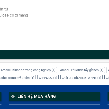
ện tử
lulose có xi măng
Amoni Bifluoride trong công nghiệp
(1)
Amoni Bifluoride tẩy gỉ thép
(1)
Alcohol trong mỹ phẩm
(1)
CH4N2O2
(1)
Chất tạo phức EDTA-4Na
(1)
Cá
ng dụng của Inositol
(1)
Công dụng của Sorbitol
(2)
Dung dịch Sorbitol
(
 trong thực phẩm
(1)
EDTA-4Na xử lý kim loại nặng
(1)
Glycerin tinh luyện
LIÊN HỆ MUA HÀNG
itol thực phẩm chức năng
(1)
Mua EDTA-4Na chính hãng
(1)
Mua Sorbitol
)
Refined Glycerine CAS 56-81-5
(1)
Sorbitol giá bao nhiêu
(1)
Sorbitol 