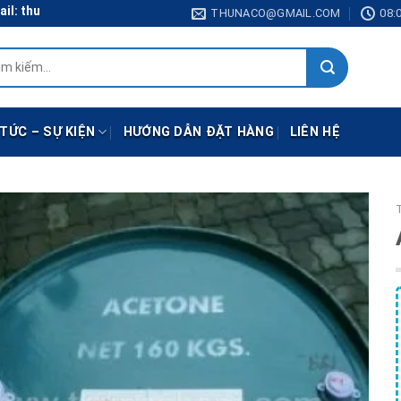
: thunaco@gmail.com
THUNACO@GMAIL.COM
08:0
:
 TỨC – SỰ KIỆN
HƯỚNG DẪN ĐẶT HÀNG
LIÊN HỆ