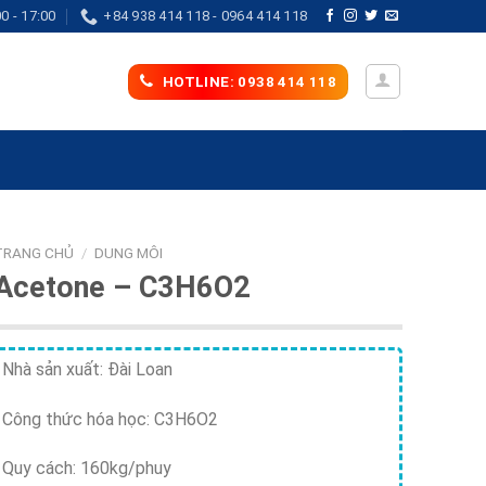
0 - 17:00
+84 938 414 118 - 0964 414 118
HOTLINE: 0938 414 118
TRANG CHỦ
/
DUNG MÔI
Acetone – C3H6O2
Nhà sản xuất: Đài Loan
Công thức hóa học: C3H6O2
Quy cách: 160kg/phuy