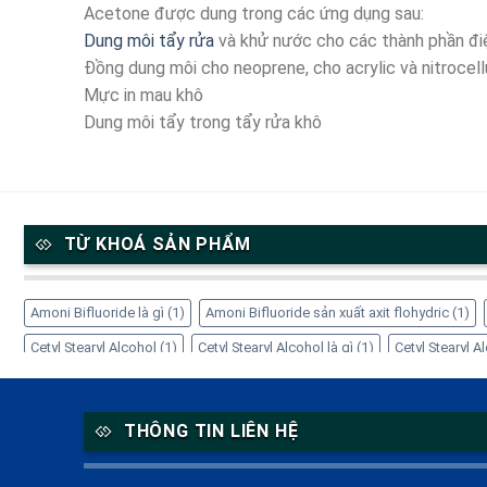
Acetone được dung trong các ứng dụng sau:
Dung môi tẩy rửa
và khử nước cho các thành phần đi
Đồng dung môi cho neoprene, cho acrylic và nitrocel
Mực in mau khô
Dung môi tẩy trong tẩy rửa khô
TỪ KHOÁ SẢN PHẨM
Amoni Bifluoride là gì
(1)
Amoni Bifluoride sản xuất axit flohydric
(1)
Cetyl Stearyl Alcohol
(1)
Cetyl Stearyl Alcohol là gì
(1)
Cetyl Stearyl 
Cách sử dụng EDTA-4Na
(1)
Công dụng của Amoni Bifluoride
(1)
Cô
EDTA-4Na giá bao nhiêu
(1)
EDTA-4Na trong mỹ phẩm
(1)
EDTA-4Na
THÔNG TIN LIÊN HỆ
Inositol hỗ trợ thần kinh
(1)
Inositol là gì
(1)
Inositol PCOS
(1)
Inos
Myo-Inositol
(1)
NH4HF2 là gì
(1)
Nhà cung cấp Refined Glycerine
(1