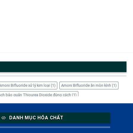
Amoni Bifluoride xử lý kim loại
(1)
Amoni Bifluoride ăn mòn kính
(1)
ch bảo quản Thiourea Dioxide đúng cách
(1)
1)
EDTA-4Na có tác dụng gì
(1)
EDTA-4Na có độc không
(1)
 giá sỉ
(1)
Inositol cho nữ giới
(1)
Inositol giảm cân
(1)
DANH MỤC HÓA CHẤT
 Solution ở đâu
(1)
Mua Thiourea Dioxide giá tốt ở đâu
(1)
là gì
(2)
Sorbitol lỏng
(1)
Sorbitol thực phẩm
(1)