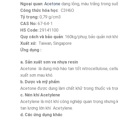
Ngoại quan
:
Acetone
dạng lỏng, màu trắng trong suố
Công thức hóa học
: C3H6O
Tỷ trọng:
0,79 g/cm3
CAS No:
67-64-1
HS Code:
29141100
Quy cách và bảo quản
: 160kg/phuy, bảo quản nơi khô
Xuất xứ:
Taiwan, Singapore
Ứng dụng :
a. Sản xuất sơn va nhựa resin
Acetone là dung mội hào tan tốt nitrocellulose, cell
xuất sơn mau khô.
b. Dược và mỹ phẩm
Acetone được dung làm chất khử trong thuốc và tro
c. Nén khí Acetylene
Acetylene là một khí công nghiệp quan trọng nhưng 
tan lượng lớn khí Acetylene.
d. Các ứng dụng khác