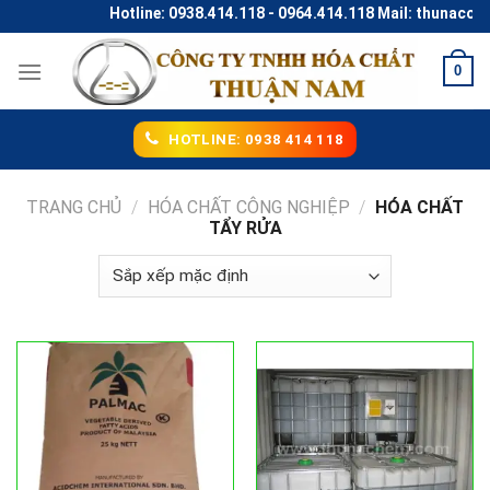
Skip
Hotline: 0938.414.118 - 0964.414.118 Mail: thunaco@gmai
to
content
0
HOTLINE: 0938 414 118
TRANG CHỦ
/
HÓA CHẤT CÔNG NGHIỆP
/
HÓA CHẤT
TẨY RỬA