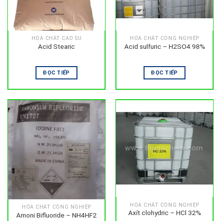
HÓA CHẤT CAO SU
HÓA CHẤT CÔNG NGHIỆP
Acid Stearic
Acid sulfuric – H2SO4 98%
ĐỌC TIẾP
ĐỌC TIẾP
HÓA CHẤT CÔNG NGHIỆP
HÓA CHẤT CÔNG NGHIỆP
Axít clohydric – HCl 32%
Amoni Bifluoride – NH4HF2