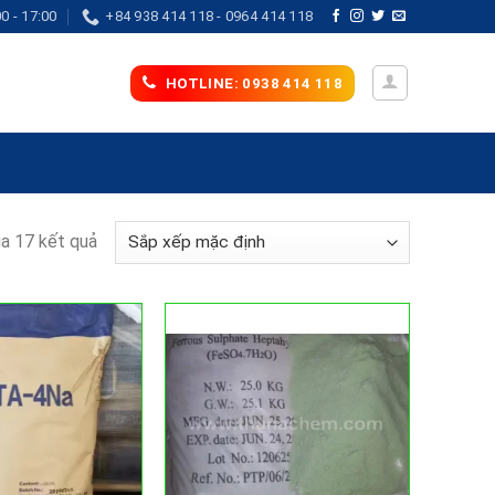
0 - 17:00
+84 938 414 118 - 0964 414 118
HOTLINE: 0938 414 118
ủa 17 kết quả