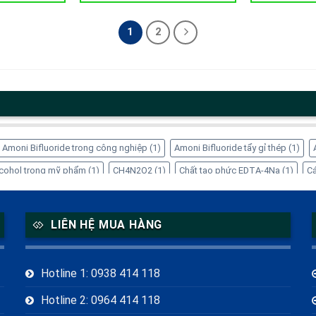
1
2
Amoni Bifluoride trong công nghiệp
(1)
Amoni Bifluoride tẩy gỉ thép
(1)
Alcohol trong mỹ phẩm
(1)
CH4N2O2
(1)
Chất tạo phức EDTA-4Na
(1)
Cá
ng dụng của Inositol
(1)
Công dụng của Sorbitol
(2)
Dung dịch Sorbitol
(
 trong thực phẩm
(1)
EDTA-4Na xử lý kim loại nặng
(1)
Glycerin tinh luyện
LIÊN HỆ MUA HÀNG
itol thực phẩm chức năng
(1)
Mua EDTA-4Na chính hãng
(1)
Mua Sorbitol
)
Refined Glycerine CAS 56-81-5
(1)
Sorbitol giá bao nhiêu
(1)
Sorbitol 
Hotline 1: 0938 414 118
g dụng của Amoni Bifluoride
(1)
Ứng dụng của Thiourea Dioxide trong côn
Hotline 2: 0964 414 118