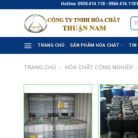
Skip
Hotline: 0938.414.118 - 0964.414.118 Mail
to
content
Tìm
kiếm
TRANG CHỦ
SẢN PHẨM HÓA CHẤT
TIN
TRANG CHỦ
/
HÓA CHẤT CÔNG NGHIỆP