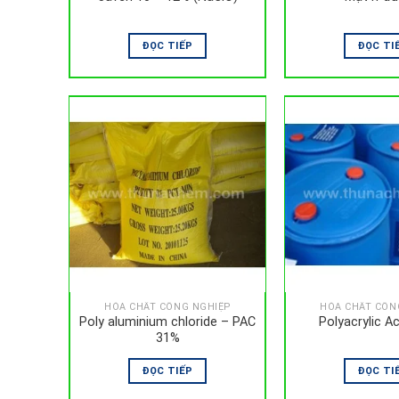
ĐỌC TIẾP
ĐỌC TI
HÓA CHẤT CÔNG NGHIỆP
HÓA CHẤT CÔN
Poly aluminium chloride – PAC
Polyacrylic A
31%
ĐỌC TIẾP
ĐỌC TI