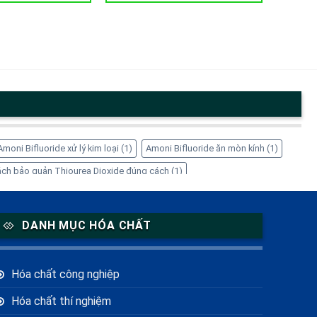
Amoni Bifluoride xử lý kim loại
(1)
Amoni Bifluoride ăn mòn kính
(1)
ch bảo quản Thiourea Dioxide đúng cách
(1)
1)
EDTA-4Na có tác dụng gì
(1)
EDTA-4Na có độc không
(1)
 giá sỉ
(1)
Inositol cho nữ giới
(1)
Inositol giảm cân
(1)
DANH MỤC HÓA CHẤT
 Solution ở đâu
(1)
Mua Thiourea Dioxide giá tốt ở đâu
(1)
là gì
(2)
Sorbitol lỏng
(1)
Sorbitol thực phẩm
(1)
Hóa chất công nghiệp
g nghiệp
(1)
Hóa chất thí nghiệm