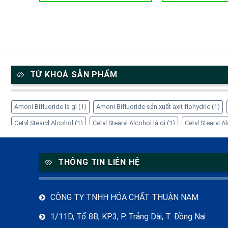
TỪ KHOÁ SẢN PHẨM
Amoni Bifluoride là gì
(1)
Amoni Bifluoride sản xuất axit flohydric
(1)
Cetyl Stearyl Alcohol
(1)
Cetyl Stearyl Alcohol là gì
(1)
Cetyl Stearyl 
Cách sử dụng EDTA-4Na
(1)
Công dụng của Amoni Bifluoride
(1)
Cô
EDTA-4Na giá bao nhiêu
(1)
EDTA-4Na trong mỹ phẩm
(1)
EDTA-4Na
THÔNG TIN LIÊN HỆ
Inositol hỗ trợ thần kinh
(1)
Inositol là gì
(1)
Inositol PCOS
(1)
Inos
Myo-Inositol
(1)
NH4HF2 là gì
(1)
Nhà cung cấp Refined Glycerine
(1
CÔNG TY TNHH HÓA CHẤT THUẬN NAM
TDO hóa chất
(1)
Thiourea Dioxide thay thế Natri Hydrosulfite
(1)
Ứn
1/11D, Tổ 8B, KP3, P. Trảng Dài, T. Đồng Nai