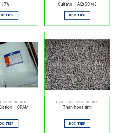
17%
Sulfate – Al2(SO4)3
ỌC TIẾP
ĐỌC TIẾP
T CÔNG NGHIỆP
HÓA CHẤT CÔNG NGHIỆP
Cation – CPAM
Than hoạt tính
ỌC TIẾP
ĐỌC TIẾP