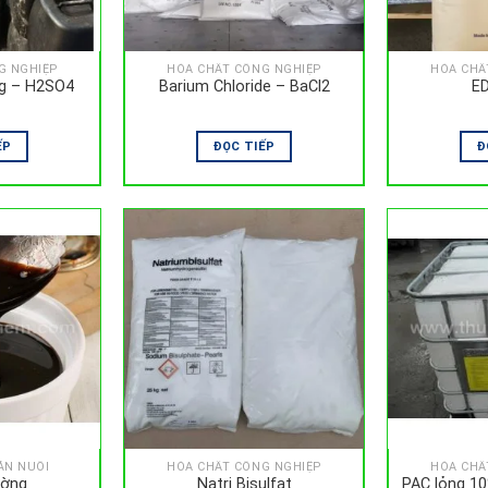
G NGHIỆP
HÓA CHẤT CÔNG NGHIỆP
HÓA CHẤ
Axít sulfuric lỏng – H2SO4
Barium Chloride – BaCl2
E
ẾP
ĐỌC TIẾP
Đ
ĂN NUÔI
HÓA CHẤT CÔNG NGHIỆP
HÓA CHẤ
ường
Natri Bisulfat
PAC lỏng 1