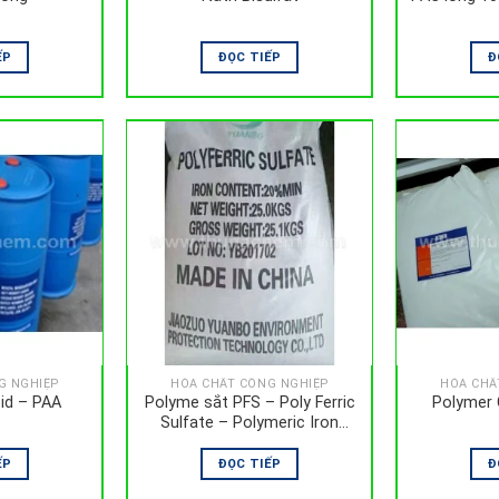
ẾP
ĐỌC TIẾP
Đ
G NGHIỆP
HÓA CHẤT CÔNG NGHIỆP
HÓA CHẤ
cid – PAA
Polyme sắt PFS – Poly Ferric
Polymer 
Sulfate – Polymeric Iron
Sulfate
ẾP
ĐỌC TIẾP
Đ