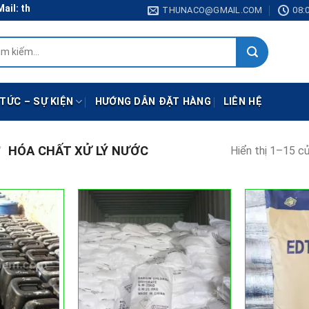
: thunaco@gmail.com
THUNACO@GMAIL.COM
08:0
:
 TỨC – SỰ KIỆN
HƯỚNG DẪN ĐẶT HÀNG
LIÊN HỆ
/
HÓA CHẤT XỬ LÝ NƯỚC
Hiển thị 1–15 c