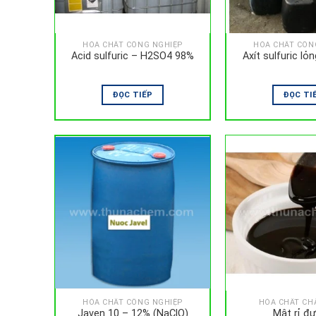
HÓA CHẤT CÔNG NGHIỆP
HÓA CHẤT CÔN
Acid sulfuric – H2SO4 98%
ĐỌC TIẾP
ĐỌC TI
HÓA CHẤT CÔNG NGHIỆP
HÓA CHẤT CH
Javen 10 – 12% (NaClO)
Mật rỉ đ