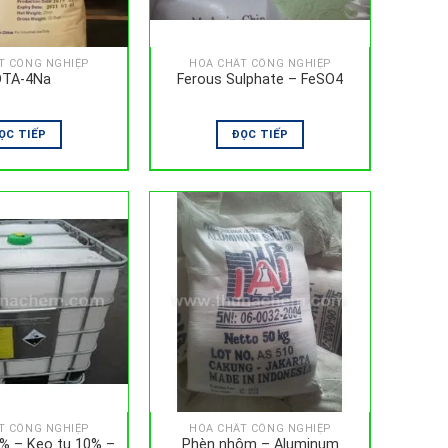
T CÔNG NGHIỆP
HÓA CHẤT CÔNG NGHIỆP
DTA-4Na
Ferous Sulphate – FeSO4
ỌC TIẾP
ĐỌC TIẾP
T CÔNG NGHIỆP
HÓA CHẤT CÔNG NGHIỆP
0% – Keo tụ 10% –
Phèn nhôm – Aluminum