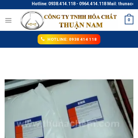
Skip
Hotline: 0938.414.118 - 0964.414.118 Mail: thunaco@g
to
content
0
HOTLINE: 0938 414 118