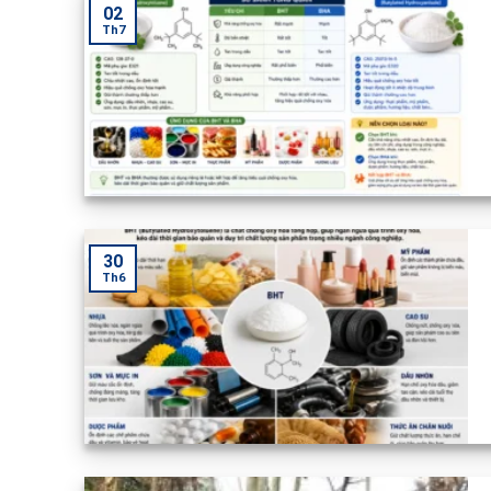
02
Th7
30
Th6