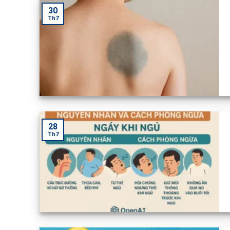
30
Th7
28
Th7