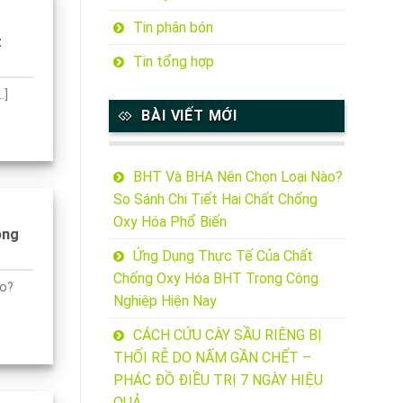
Tin phân bón
t
Tin tổng hợp
.]
BÀI VIẾT MỚI
BHT Và BHA Nên Chọn Loại Nào?
So Sánh Chi Tiết Hai Chất Chống
Oxy Hóa Phổ Biến
ông
Ứng Dụng Thực Tế Của Chất
Chống Oxy Hóa BHT Trong Công
ào?
Nghiệp Hiện Nay
CÁCH CỨU CÂY SẦU RIÊNG BỊ
THỐI RỄ DO NẤM GẦN CHẾT –
PHÁC ĐỒ ĐIỀU TRỊ 7 NGÀY HIỆU
QUẢ