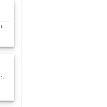
...]
hút