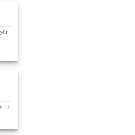
 yếu
[...]