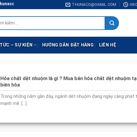
il.com
THUNACO@GMAIL.COM
08:0
:
 TỨC – SỰ KIỆN
HƯỚNG DẪN ĐẶT HÀNG
LIÊN HỆ
Hóa chất dệt nhuộm là gì ? Mua bán hóa chất dệt nhuộm tạ
biên hòa
Trong những năm gần đây, ngành dệt nhuộm đang ngày càng phát t
mạnh mẽ. [...]