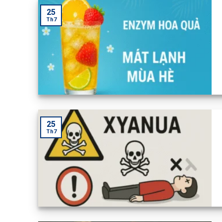
25
Th7
25
Th7