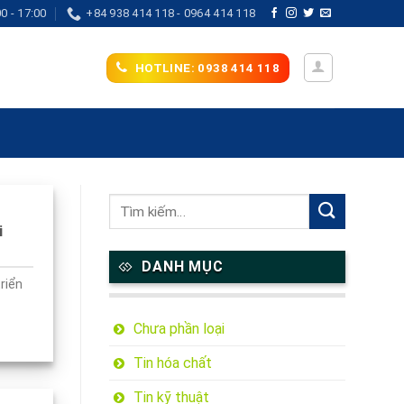
0 - 17:00
+84 938 414 118 - 0964 414 118
HOTLINE: 0938 414 118
i
DANH MỤC
riển
Chưa phần loại
Tin hóa chất
Tin kỹ thuật