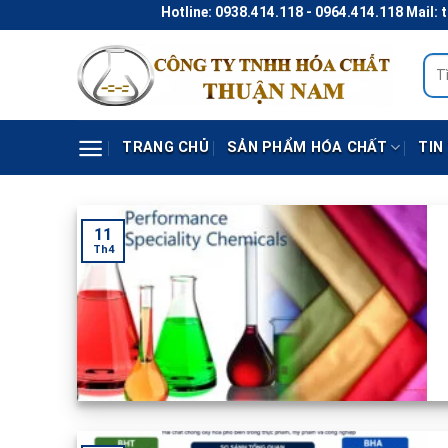
Skip
Hotline: 0938.414.118 - 0964.414.118 Mail: thunaco@gma
to
content
Tìm
kiếm
TRANG CHỦ
SẢN PHẨM HÓA CHẤT
TIN
11
Th4