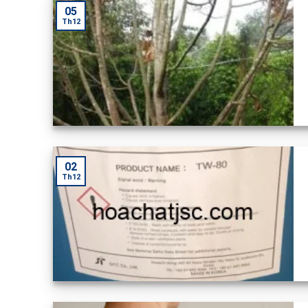
05
Th12
02
Th12