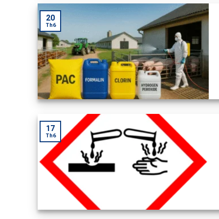
20
Th6
17
Th6