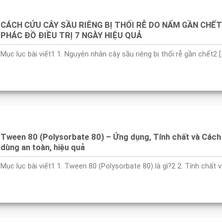
CÁCH CỨU CÂY SẦU RIÊNG BỊ THỐI RỄ DO NẤM GẦN CHẾT
PHÁC ĐỒ ĐIỀU TRỊ 7 NGÀY HIỆU QUẢ
Mục lục bài viết1 1. Nguyên nhân cây sầu riêng bị thối rễ gần chết2 [..
Tween 80 (Polysorbate 80) – Ứng dụng, Tính chất và Cách
dùng an toàn, hiệu quả
Mục lục bài viết1 1. Tween 80 (Polysorbate 80) là gì?2 2. Tính chất vật