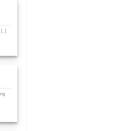
è
...]
ụng