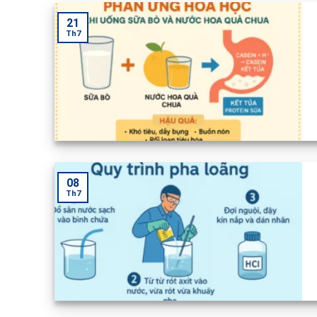
21
Th7
08
Th7