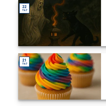
22
Th7
21
Th7