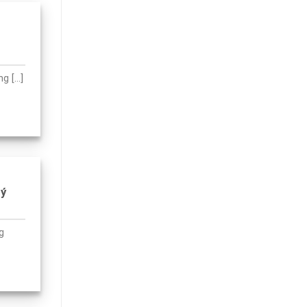
[...]
 ý
g