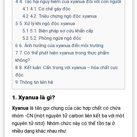
4
4. Tác hại nguy hiểm của xyanua đối với con người
4.1
4.1. Cơ chế gây độc
4.2
4.2. Triệu chứng ngộ độc xyanua
5
5. Xử lý khi ngộ độc xyanua
5.1
5.1. Biện pháp sơ cứu khẩn cấp
5.2
5.2. Phòng ngừa ngộ độc
6
6. Ảnh hưởng của xyanua đến môi trường
7
7. Có thể phát hiện xyanua trong thực phẩm
không?
8
8. Kết luận: Cẩn trọng với xyanua – hóa chất cực
độc
9
Thông tin liên hệ
1. Xyanua là gì?
Xyanua
là tên gọi chung của các hợp chất có chứa
nhóm -CN (một nguyên tử carbon liên kết ba với một
nguyên tử nitơ). Nhóm chức này có thể tồn tại ở
nhiều dạng khác nhau như: