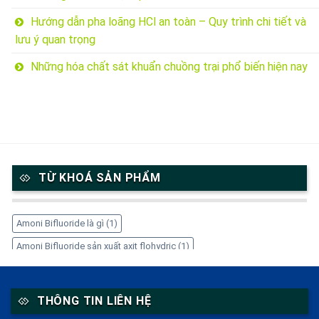
Hướng dẫn pha loãng HCl an toàn – Quy trình chi tiết và
lưu ý quan trọng
Những hóa chất sát khuẩn chuồng trại phổ biến hiện nay
TỪ KHOÁ SẢN PHẨM
Amoni Bifluoride là gì
(1)
Amoni Bifluoride sản xuất axit flohydric
(1)
Amoni Bifluoride trong công nghiệp
(1)
Amoni Bifluoride tẩy gỉ thép
(1)
Amoni Bifluoride xử lý kim loại
(1)
THÔNG TIN LIÊN HỆ
Amoni Bifluoride ăn mòn kính
(1)
Cetyl Stearyl Alcohol
(1)