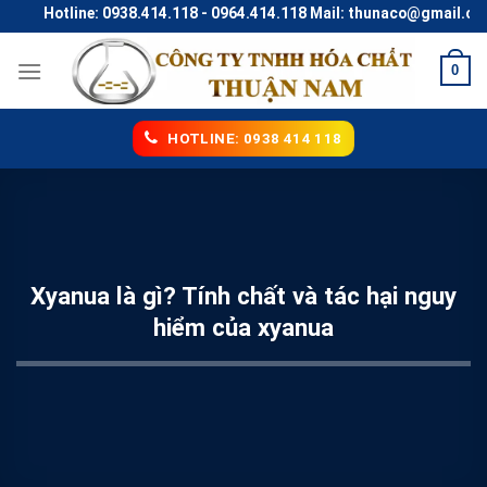
Skip
Hotline: 0938.414.118 - 0964.414.118 Mail: thunaco@gmail.com
to
content
0
HOTLINE: 0938 414 118
Xyanua là gì? Tính chất và tác hại nguy
hiểm của xyanua