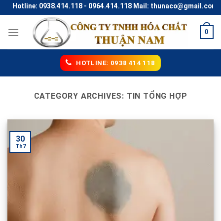
Skip
38.414.118 - 0964.414.118 Mail: thunaco@gmail.com
to
content
0
HOTLINE: 0938 414 118
CATEGORY ARCHIVES:
TIN TỔNG HỢP
30
Th7