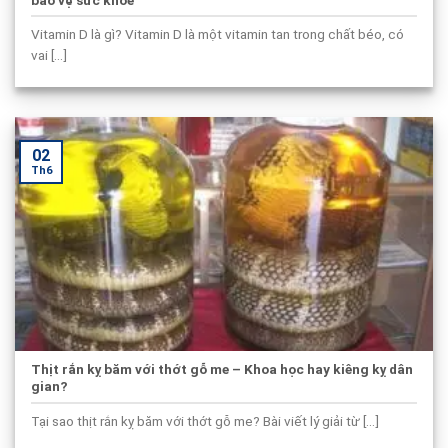
Vitamin D là gì? Vitamin D là một vitamin tan trong chất béo, có
vai [...]
02
Th6
Thịt rắn kỵ băm với thớt gỗ me – Khoa học hay kiêng kỵ dân
gian?
Tại sao thịt rắn kỵ băm với thớt gỗ me? Bài viết lý giải từ [...]