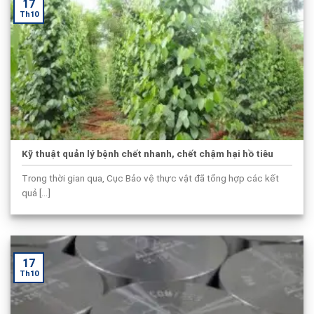
17
Th10
Kỹ thuật quản lý bệnh chết nhanh, chết chậm hại hồ tiêu
Trong thời gian qua, Cục Bảo vệ thực vật đã tổng hợp các kết
quả [...]
17
Th10