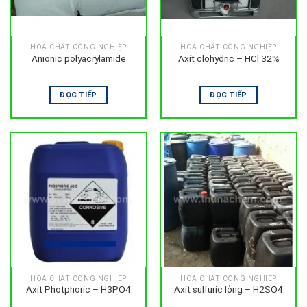
HÓA CHẤT CÔNG NGHIỆP
HÓA CHẤT CÔNG NGHIỆP
Anionic polyacrylamide
Axít clohydric – HCl 32%
ĐỌC TIẾP
ĐỌC TIẾP
HÓA CHẤT CÔNG NGHIỆP
HÓA CHẤT CÔNG NGHIỆP
Axit Photphoric – H3PO4
Axít sulfuric lỏng – H2SO4