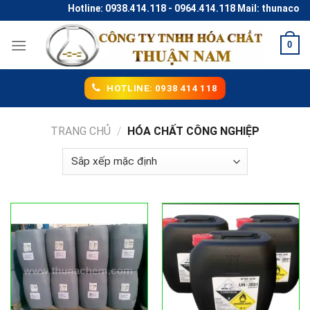
Skip
Hotline: 0938.414.118 - 0964.414.118 Mail: thunaco@gmai
to
content
0
HOTLINE: 0938 414 118
TRANG CHỦ
/
HÓA CHẤT CÔNG NGHIỆP