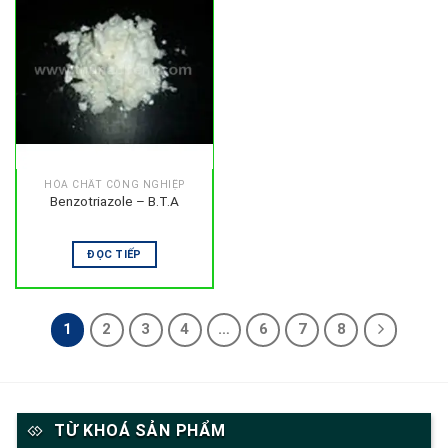
HÓA CHẤT CÔNG NGHIỆP
Benzotriazole – B.T.A
ĐỌC TIẾP
1
2
3
4
…
6
7
8
TỪ KHOÁ SẢN PHẨM