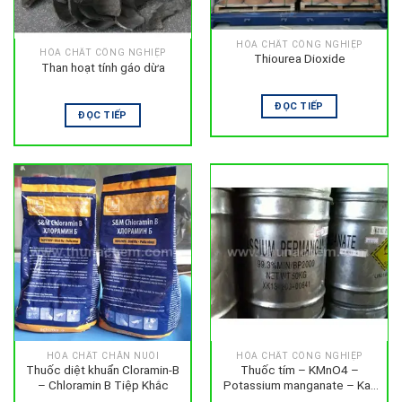
HÓA CHẤT CÔNG NGHIỆP
HÓA CHẤT CÔNG NGHIỆP
Thiourea Dioxide
Than hoạt tính gáo dừa
ĐỌC TIẾP
ĐỌC TIẾP
HÓA CHẤT CHĂN NUÔI
HÓA CHẤT CÔNG NGHIỆP
Thuốc diệt khuẩn Cloramin-B
Thuốc tím – KMnO4 –
– Chloramin B Tiệp Khắc
Potassium manganate – Kali
pemanganat