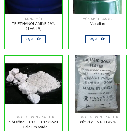
DUNG MÔI
HÓA CHẤT CAO SU
TRIETHANOLAMINE 99%
Vaseline
(TEA 99)
ĐỌC TIẾP
ĐỌC TIẾP
HÓA CHẤT CÔNG NGHIỆP
HÓA CHẤT CÔNG NGHIỆP
Vôi sống – CaO – Canxi oxit
Xút vảy – NaOH 99%
– Calcium oxide