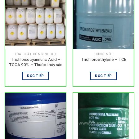
HÓA CHẤT CÔNG NGHIỆP
DUNG MÔI
Trichloisocyannuric Acid –
Trichloroethylene – TCE
TCCA 90% – Thuốc thủy sản
ĐỌC TIẾP
ĐỌC TIẾP