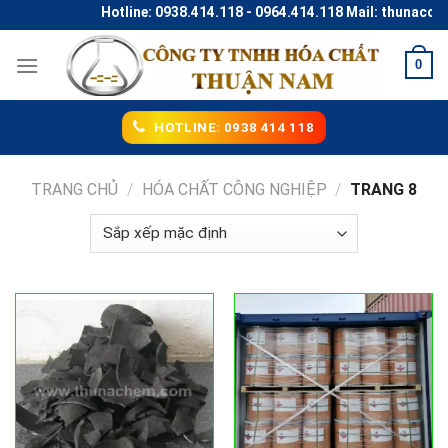
Skip
Hotline: 0938.414.118 - 0964.414.118 Mail: thunaco@gma
to
content
0
HOTLINE: 0938 414 118
TRANG CHỦ
/
HÓA CHẤT CÔNG NGHIỆP
/
TRANG 8