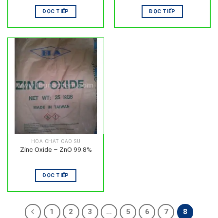
ĐỌC TIẾP
ĐỌC TIẾP
HÓA CHẤT CAO SU
Zinc Oxide – ZnO 99.8%
ĐỌC TIẾP
1
2
3
…
5
6
7
8