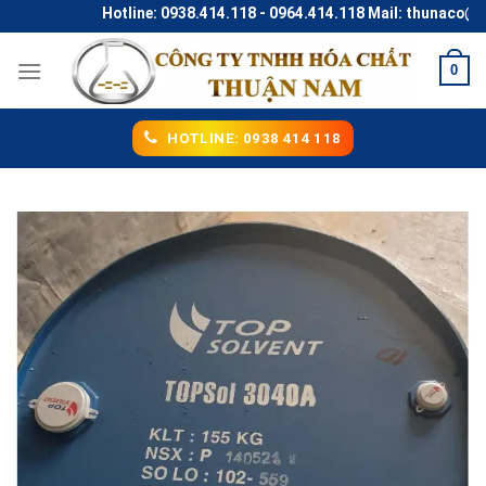
Skip
Hotline: 0938.414.118 - 0964.414.118 Mail: thunaco@gma
to
content
0
HOTLINE: 0938 414 118