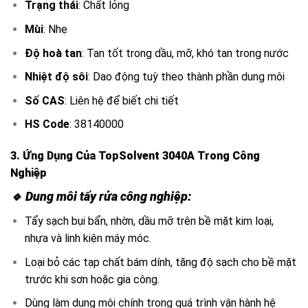
Trạng thái
: Chất lỏng
Mùi
: Nhẹ
Độ hoà tan
: Tan tốt trong dầu, mỡ, khó tan trong nước
Nhiệt độ sôi
: Dao động tuỳ theo thành phần dung môi
Số CAS
: Liên hệ để biết chi tiết
HS Code
: 38140000
3.
Ứng Dụng Của TopSol
vent 3040A
Trong Công
Nghiệp
🔹
Dung môi tẩy rửa
công nghiệp:
Tẩy sạch bụi bẩn, nhờn, dầu mỡ trên bề mặt kim loại,
nhựa và linh kiện máy móc.
Loại bỏ các tạp chất bám dính, tăng độ sạch cho bề mặt
trước khi sơn hoặc gia công.
Dùng làm dung môi chính trong quá trình vận hành hệ