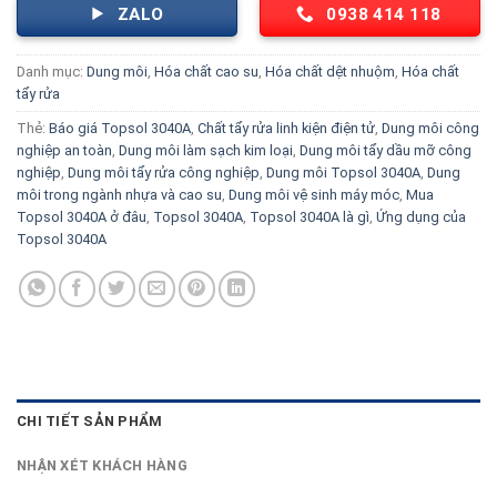
ZALO
0938 414 118
Danh mục:
Dung môi
,
Hóa chất cao su
,
Hóa chất dệt nhuộm
,
Hóa chất
tẩy rửa
Thẻ:
Báo giá Topsol 3040A
,
Chất tẩy rửa linh kiện điện tử
,
Dung môi công
nghiệp an toàn
,
Dung môi làm sạch kim loại
,
Dung môi tẩy dầu mỡ công
nghiệp
,
Dung môi tẩy rửa công nghiệp
,
Dung môi Topsol 3040A
,
Dung
môi trong ngành nhựa và cao su
,
Dung môi vệ sinh máy móc
,
Mua
Topsol 3040A ở đâu
,
Topsol 3040A
,
Topsol 3040A là gì
,
Ứng dụng của
Topsol 3040A
CHI TIẾT SẢN PHẨM
NHẬN XÉT KHÁCH HÀNG