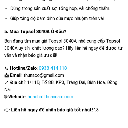
Dùng trong sản xuất sợi tổng hợp, vải chống thấm.
Giúp tăng độ bám dính của mực nhuộm trên vải.
5.
Mua Topsol 3040A Ở Đâu
?
Bạn đang tìm mua
giá Topsol 3040A
,
nhà cung cấp Topsol
3040A uy tín chất lượng cao
? Hãy liên hệ ngay để được tư
vấn và nhận báo giá ưu đãi!
📞
Hotline/Zalo
:
0938 414 118
📩
Email
:
thunaco@gmail.com
📍
Địa chỉ
: 1/11D, Tổ 8B, KP3, Trảng Dài, Biên Hòa, Đồng
Nai
🌐
Website
:
hoachatthuannam.com
👉
Liên hệ ngay để nhận báo giá tốt nhất!
🚀