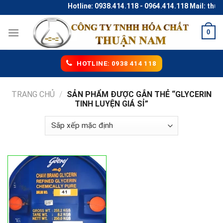
Skip
Hotline: 0938.414.118 - 0964.414.118 Mail: thu
to
content
0
HOTLINE: 0938 414 118
TRANG CHỦ
/
SẢN PHẨM ĐƯỢC GẮN THẺ “GLYCERIN
TINH LUYỆN GIÁ SỈ”