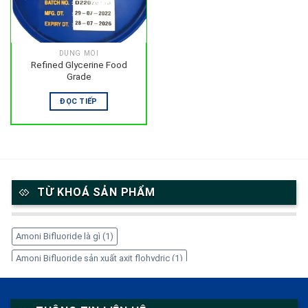
DUNG MÔI
Refined Glycerine Food
Grade
ĐỌC TIẾP
TỪ KHOÁ SẢN PHẨM
Amoni Bifluoride là gì
(1)
Amoni Bifluoride sản xuất axit flohydric
(1)
Amoni Bifluoride trong công nghiệp
(1)
Amoni Bifluoride tẩy gỉ thép
(1)
Amoni Bifluoride xử lý kim loại
(1)