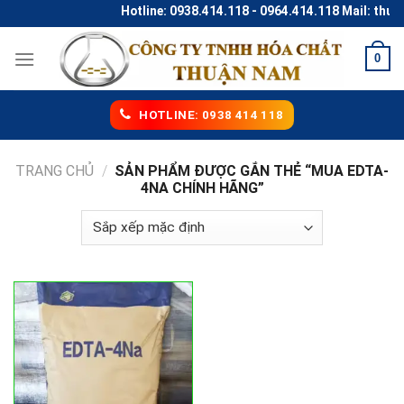
Skip
Hotline: 0938.414.118 - 0964.414.118 Mail: thu
to
content
0
HOTLINE: 0938 414 118
TRANG CHỦ
/
SẢN PHẨM ĐƯỢC GẮN THẺ “MUA EDTA-
4NA CHÍNH HÃNG”