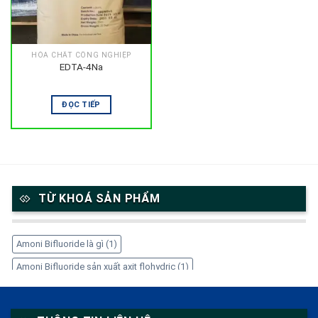
HÓA CHẤT CÔNG NGHIỆP
EDTA-4Na
ĐỌC TIẾP
TỪ KHOÁ SẢN PHẨM
Amoni Bifluoride là gì
(1)
Amoni Bifluoride sản xuất axit flohydric
(1)
Amoni Bifluoride trong công nghiệp
(1)
Amoni Bifluoride tẩy gỉ thép
(1)
Amoni Bifluoride xử lý kim loại
(1)