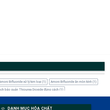
Amoni Bifluoride xử lý kim loại
(1)
Amoni Bifluoride ăn mòn kính
(1)
ch bảo quản Thiourea Dioxide đúng cách
(1)
1)
EDTA-4Na có tác dụng gì
(1)
EDTA-4Na có độc không
(1)
 giá sỉ
(1)
Inositol cho nữ giới
(1)
Inositol giảm cân
(1)
DANH MỤC HÓA CHẤT