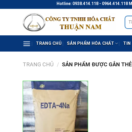
Skip
Hotline: 0938.414.118 - 0964.414.118 Ma
to
content
Tìm
kiếm
TRANG CHỦ
SẢN PHẨM HÓA CHẤT
TIN
TRANG CHỦ
/
SẢN PHẨM ĐƯỢC GẮN THẺ “