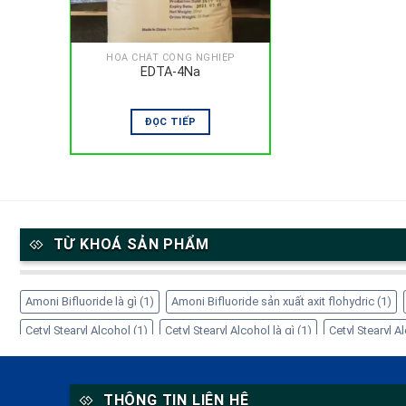
HÓA CHẤT CÔNG NGHIỆP
EDTA-4Na
ĐỌC TIẾP
TỪ KHOÁ SẢN PHẨM
Amoni Bifluoride là gì
(1)
Amoni Bifluoride sản xuất axit flohydric
(1)
Cetyl Stearyl Alcohol
(1)
Cetyl Stearyl Alcohol là gì
(1)
Cetyl Stearyl 
Cách sử dụng EDTA-4Na
(1)
Công dụng của Amoni Bifluoride
(1)
Cô
EDTA-4Na giá bao nhiêu
(1)
EDTA-4Na trong mỹ phẩm
(1)
EDTA-4Na
THÔNG TIN LIÊN HỆ