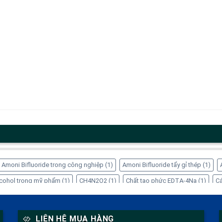
Amoni Bifluoride trong công nghiệp
(1)
Amoni Bifluoride tẩy gỉ thép
(1)
Alcohol trong mỹ phẩm
(1)
CH4N2O2
(1)
Chất tạo phức EDTA-4Na
(1)
Cá
ng dụng của Inositol
(1)
Công dụng của Sorbitol
(2)
Dung dịch Sorbitol
(
 trong thực phẩm
(1)
EDTA-4Na xử lý kim loại nặng
(1)
Glycerin tinh luyện
LIÊN HỆ MUA HÀNG