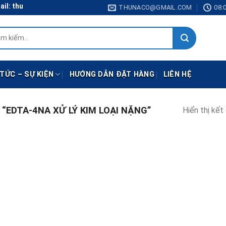
il: thunaco@gmail.com
THUNACO@GMAIL.COM
08:0
:
 TỨC – SỰ KIỆN
HƯỚNG DẪN ĐẶT HÀNG
LIÊN HỆ
EDTA-4NA XỬ LÝ KIM LOẠI NẶNG”
Hiển thị kết