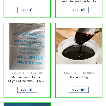
monohydrochloride – L-
Lysine Sulphate
ĐỌC TIẾP
ĐỌC TIẾP
HÓA CHẤT CHĂN NUÔI
HÓA CHẤT CHĂN NUÔI
Magnesium Chloride –
Mật rỉ đường
MgCl2.6H2O 99% – Magie
Clorua
ĐỌC TIẾP
ĐỌC TIẾP