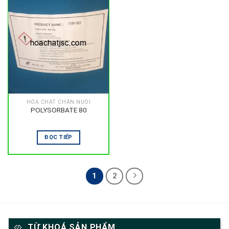
HÓA CHẤT CHĂN NUÔI
POLYSORBATE 80
ĐỌC TIẾP
1
2
TỪ KHOÁ SẢN PHẨM