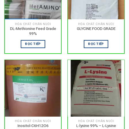
HÓA CHẤT CHĂN NUÔI
HÓA CHẤT CHĂN NUÔI
DL-Methionine Feed Grade
GLYCINE FOOD GRADE
99%
ĐỌC TIẾP
ĐỌC TIẾP
HÓA CHẤT CHĂN NUÔI
HÓA CHẤT CHĂN NUÔI
Inositol-C6H12O6
L-lysine 99% – L-Lysine