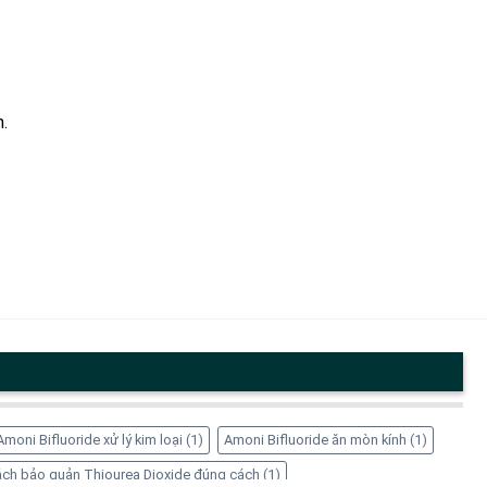
.
Amoni Bifluoride xử lý kim loại
(1)
Amoni Bifluoride ăn mòn kính
(1)
ch bảo quản Thiourea Dioxide đúng cách
(1)