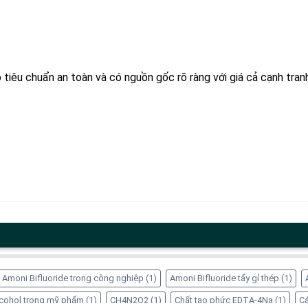
tiêu chuẩn an toàn và có nguồn gốc rõ ràng với giá cả cạnh tranh
Amoni Bifluoride trong công nghiệp
(1)
Amoni Bifluoride tẩy gỉ thép
(1)
Alcohol trong mỹ phẩm
(1)
CH4N2O2
(1)
Chất tạo phức EDTA-4Na
(1)
Cá