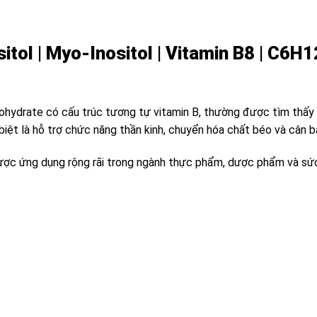
sitol | Myo-Inositol | Vitamin B8 |
C6H1
rbohydrate có cấu trúc tương tự vitamin B, thường được tìm thấy t
 biệt là hỗ trợ chức năng thần kinh, chuyển hóa chất béo và cân bằ
ợc ứng dụng rộng rãi trong ngành thực phẩm, dược phẩm và sứ