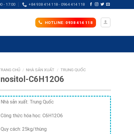
0 - 17:00
+84 938 414 118 - 0964 414 118
HOTLINE: 0938 414 118
TRANG CHỦ
/
NHÀ SẢN XUẤT
/
TRUNG QUỐC
Inositol-C6H12O6
Nhà sản xuất: Trung Quốc
Công thức hóa học: C6H12O6
Quy cách: 25kg/thùng