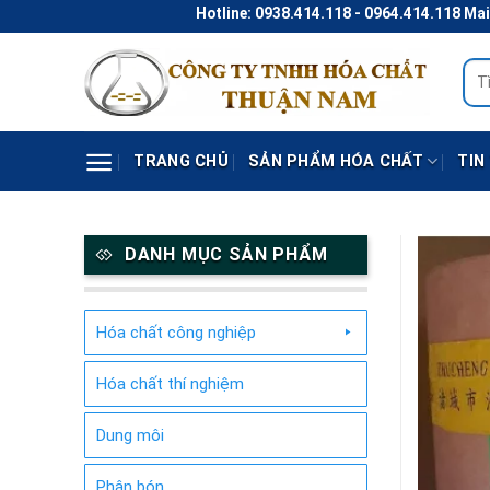
Skip
Hotline: 0938.414.118 - 0964.414.118 Mail: t
to
content
Tìm
kiếm
TRANG CHỦ
SẢN PHẨM HÓA CHẤT
TIN
DANH MỤC SẢN PHẨM
Hóa chất công nghiệp
Hóa chất thí nghiệm
Dung môi
Phân bón