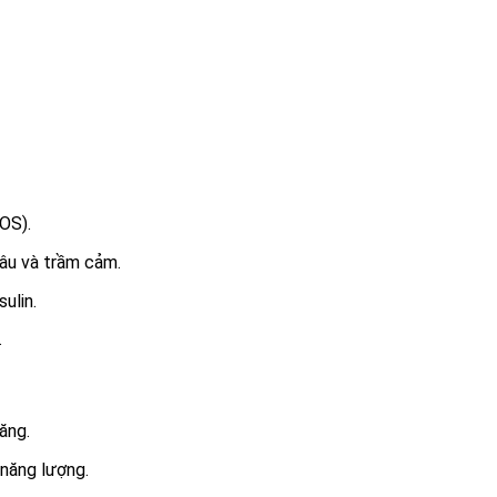
OS).
 âu và trầm cảm.
ulin.
.
ăng.
 năng lượng.