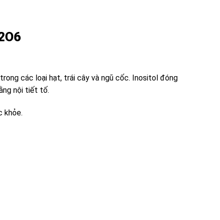
2O6
rong các loại hạt, trái cây và ngũ cốc. Inositol đóng
ng nội tiết tố.
c khỏe.