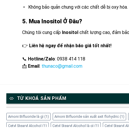
Không bảo quản chung với các chất dễ bị oxy hóa.
5.
Mua Inositol Ở Đâu
?
Chúng tôi cung cấp
Inositol
chất lượng cao, đảm bảo 
👉
Liên hệ ngay để nhận báo giá tốt nhất!
📞
Hotline/Zalo
: 0938 414 118
📩
Email
:
thunaco@gmail.com
TỪ KHOÁ SẢN PHẨM
Amoni Bifluoride là gì
(1)
Amoni Bifluoride sản xuất axit flohydric
(1)
Cetyl Stearyl Alcohol
(1)
Cetyl Stearyl Alcohol là gì
(1)
Cetyl Stearyl 