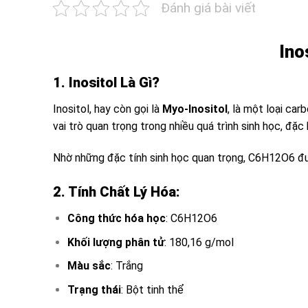
Đánh giá bài viết
Ino
1. Inositol Là Gì?
Inositol
, hay còn gọi là
Myo-Inositol
, là một loại ca
vai trò quan trọng trong nhiều quá trình sinh học, đặc
Nhờ những đặc tính sinh học quan trọng,
C6H12O6
đư
2. Tính Chất Lý Hóa:
Công thức hóa học
: C6H12O6
Khối lượng phân tử
: 180,16 g/mol
Màu sắc
: Trắng
Trạng thái
: Bột tinh thể