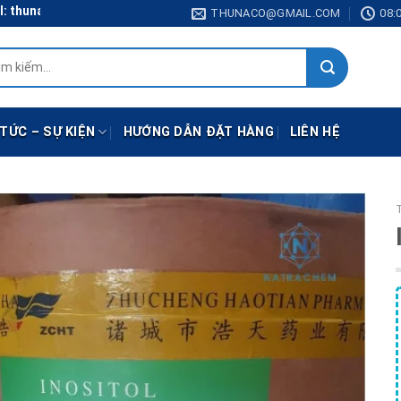
hunaco@gmail.com
THUNACO@GMAIL.COM
08:0
:
 TỨC – SỰ KIỆN
HƯỚNG DẪN ĐẶT HÀNG
LIÊN HỆ