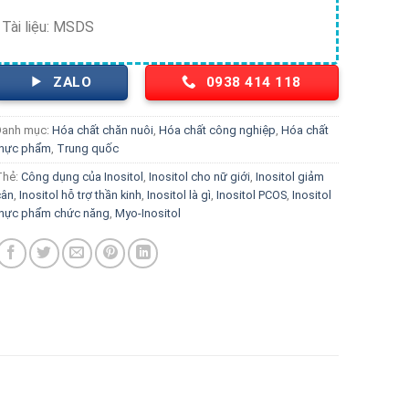
Tài liệu: MSDS
ZALO
0938 414 118
Danh mục:
Hóa chất chăn nuôi
,
Hóa chất công nghiệp
,
Hóa chất
thực phẩm
,
Trung quốc
Thẻ:
Công dụng của Inositol
,
Inositol cho nữ giới
,
Inositol giảm
cân
,
Inositol hỗ trợ thần kinh
,
Inositol là gì
,
Inositol PCOS
,
Inositol
thực phẩm chức năng
,
Myo-Inositol