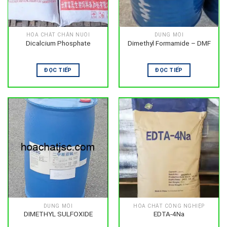
HÓA CHẤT CHĂN NUÔI
DUNG MÔI
Dicalcium Phosphate
Dimethyl Formamide – DMF
ĐỌC TIẾP
ĐỌC TIẾP
DUNG MÔI
HÓA CHẤT CÔNG NGHIỆP
DIMETHYL SULFOXIDE
EDTA-4Na