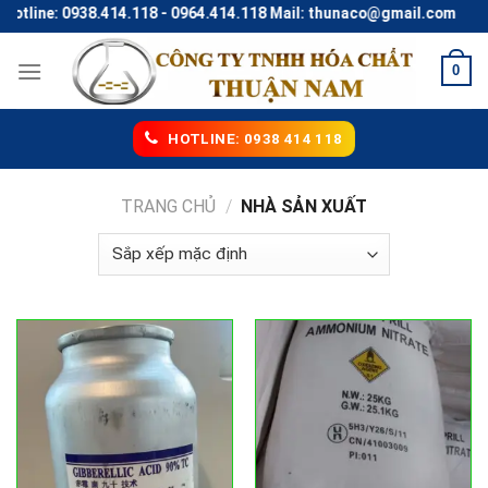
Skip
ne: 0938.414.118 - 0964.414.118 Mail: thunaco@gmail.com
to
content
0
HOTLINE: 0938 414 118
TRANG CHỦ
/
NHÀ SẢN XUẤT