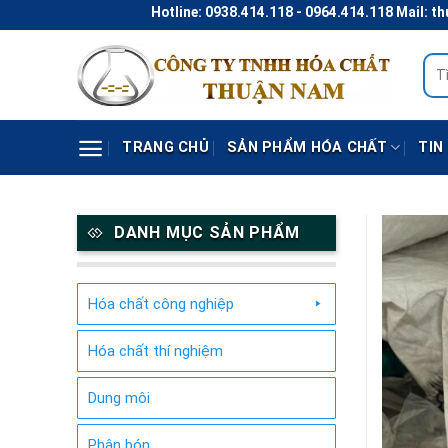
Skip
Hotline: 0938.414.118 - 0964.414.118 Mail: thunaco@
to
content
Tìm
kiếm
TRANG CHỦ
SẢN PHẨM HÓA CHẤT
TIN
DANH MỤC SẢN PHẨM
Hóa chất công nghiệp
Hóa chất thí nghiệm
Dung môi
Phân bón