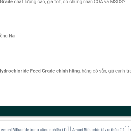
 Grade
chất lượng cao, giá tốt, có chứng nhận COA và MSDS?
Đồng Nai
Hydrochloride Feed Grade chính hãng
, hàng có sẵn, giá cạnh t
Amoni Bifluoride trong công nghiệp
(1)
Amoni Bifluoride tẩy gỉ thép
(1)