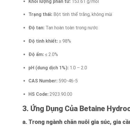
Khối lượng phân tử:
153.61 g/mol
Trạng thái:
Bột tinh thể trắng, không mùi
Độ tan:
Tan hoàn toàn trong nước
Độ tinh khiết:
≥ 98%
Độ ẩm:
≤ 2.0%
pH (dung dịch 1%):
1.0 – 2.0
CAS Number:
590-46-5
HS Code:
2923.90.00
3. Ứng Dụng Của Betaine Hydroc
a. Trong ngành chăn nuôi gia súc, gia c