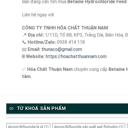
Bạn đang cần tìm mua
Betaine Hydrochloride Feed
Liên hệ ngay với:
CÔNG TY TNHH HÓA CHẤT THUẬN NAM
📍
Địa chỉ:
1/11D, Tổ 8B, KP3, Trảng Dài, Biên Hòa, 
📞
Hotline/Zalo:
0938 414 118
📧
Email:
thunaco@gmail.com
🌐
Website:
https://hoachatthuannam.com
✅
Hóa Chất Thuận Nam
chuyên cung cấp
Betaine 
tâm
.
TỪ KHOÁ SẢN PHẨM
Amoni Bifluoride là gì
(1)
Amoni Bifluoride sản xuất axit flohydric
(1)