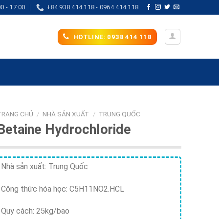
0 - 17:00
+84 938 414 118 - 0964 414 118
HOTLINE: 0938 414 118
TRANG CHỦ
/
NHÀ SẢN XUẤT
/
TRUNG QUỐC
Betaine Hydrochloride
Nhà sản xuất: Trung Quốc
Công thức hóa học: C5H11NO2.HCL
Quy cách: 25kg/bao