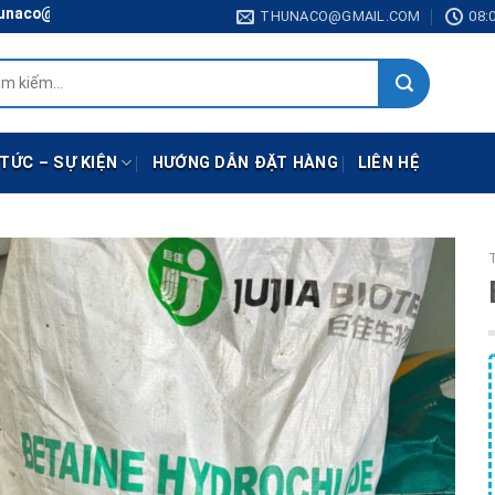
gmail.com
THUNACO@GMAIL.COM
08:0
:
 TỨC – SỰ KIỆN
HƯỚNG DẪN ĐẶT HÀNG
LIÊN HỆ