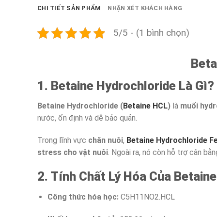
CHI TIẾT SẢN PHẨM
NHẬN XÉT KHÁCH HÀNG
5/5 - (1 bình chọn)
Beta
1. Betaine Hydrochloride Là Gì?
Betaine Hydrochloride (
Betaine HCL
)
là
muối hydr
nước, ổn định và dễ bảo quản.
Trong lĩnh vực
chăn nuôi
,
Betaine Hydrochloride F
stress cho vật nuôi
. Ngoài ra, nó còn hỗ trợ cân bằn
2. Tính Chất Lý Hóa Của Betain
Công thức hóa học:
C5H11NO2.HCL