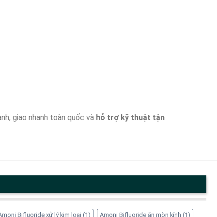
ranh, giao nhanh toàn quốc và
hỗ trợ kỹ thuật tận
Amoni Bifluoride xử lý kim loại
(1)
Amoni Bifluoride ăn mòn kính
(1)