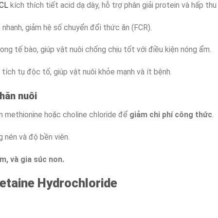
HCL
kích thích tiết acid dạ dày, hỗ trợ phân giải protein và hấp th
 nhanh, giảm hệ số chuyển đổi thức ăn (FCR).
ong tế bào, giúp vật nuôi chống chịu tốt với điều kiện nóng ẩm.
tích tụ độc tố, giúp vật nuôi khỏe mạnh và ít bệnh.
hăn nuôi
n methionine hoặc choline chloride để
giảm chi phí công thức
.
g nén và độ bền viên.
ôm, và gia súc non.
etaine Hydrochloride