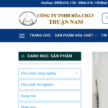
Skip
Hotline: 0938.414.118 - 0964.414.118 Mail: thun
to
content
Tìm
kiếm
TRANG CHỦ
SẢN PHẨM HÓA CHẤT
TIN
DANH MỤC SẢN PHẨM
Hóa chất công nghiệp
Hóa chất thí nghiệm
Dung môi
Phân bón