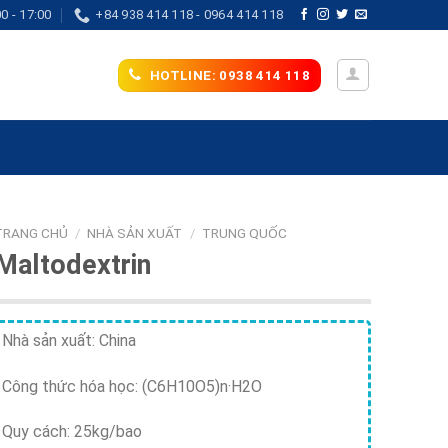
0 - 17:00
+84 938 414 118 - 0964 414 118
HOTLINE: 0938 414 118
TRANG CHỦ
/
NHÀ SẢN XUẤT
/
TRUNG QUỐC
Maltodextrin
Nhà sản xuất: China
Công thức hóa học: (C6H10O5)n·H2O
Quy cách: 25kg/bao