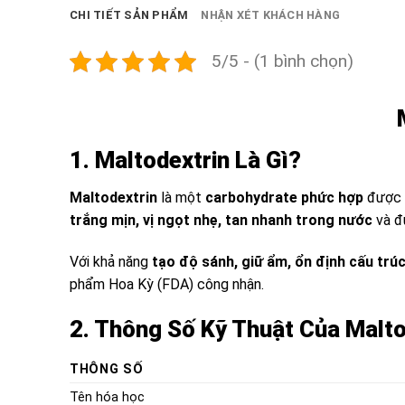
CHI TIẾT SẢN PHẨM
NHẬN XÉT KHÁCH HÀNG
5/5 - (1 bình chọn)
1. Maltodextrin Là Gì?
Maltodextrin
là một
carbohydrate phức hợp
được s
trắng mịn, vị ngọt nhẹ, tan nhanh trong nước
và đ
Với khả năng
tạo độ sánh, giữ ẩm, ổn định cấu trúc
phẩm Hoa Kỳ (FDA) công nhận.
2. Thông Số Kỹ Thuật Của Malto
THÔNG SỐ
Tên hóa học