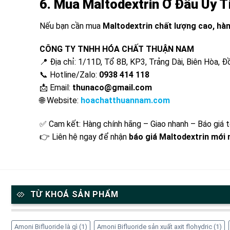
6. Mua Maltodextrin Ở Đâu Uy T
Nếu bạn cần mua
Maltodextrin chất lượng cao, hàn
CÔNG TY TNHH HÓA CHẤT THUẬN NAM
📍 Địa chỉ: 1/11D, Tổ 8B, KP3, Trảng Dài, Biên Hòa, Đ
📞 Hotline/Zalo:
0938 414 118
📩 Email:
thunaco@gmail.com
🌐 Website:
hoachatthuannam.com
✅ Cam kết: Hàng chính hãng – Giao nhanh – Báo giá t
👉 Liên hệ ngay để nhận
báo giá Maltodextrin mới 
TỪ KHOÁ SẢN PHẨM
Amoni Bifluoride là gì
(1)
Amoni Bifluoride sản xuất axit flohydric
(1)