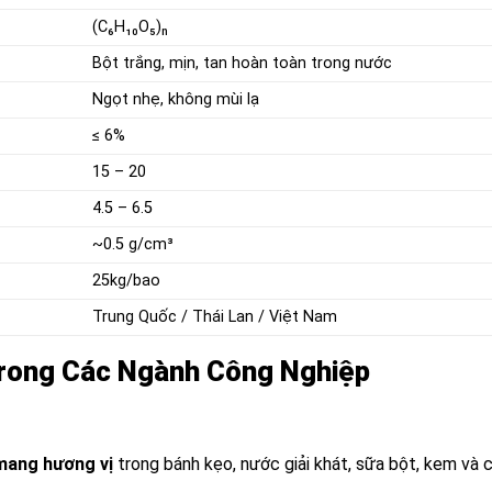
(C₆H₁₀O₅)ₙ
Bột trắng, mịn, tan hoàn toàn trong nước
Ngọt nhẹ, không mùi lạ
≤ 6%
15 – 20
4.5 – 6.5
~0.5 g/cm³
25kg/bao
Trung Quốc / Thái Lan / Việt Nam
Trong Các Ngành Công Nghiệp
 mang hương vị
trong bánh kẹo, nước giải khát, sữa bột, kem và c