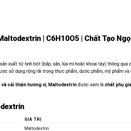
Maltodextrin | C6H10O5 | Chất Tạo Ngọ
ản xuất từ tinh bột (bắp, sắn, lúa mì hoặc khoai tây) thông qu
ược sử dụng rộng rãi trong thực phẩm, dược phẩm, mỹ phẩm và 
 và cải thiện hương vị
,
Maltodextrin
được xem là
chất phụ gi
dextrin
GIÁ TRỊ
Maltodextrin