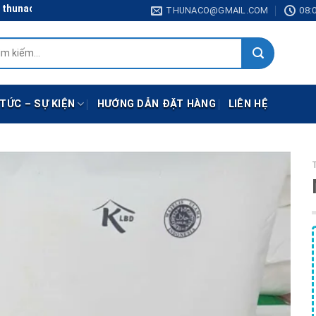
aco@gmail.com
THUNACO@GMAIL.COM
08:0
:
 TỨC – SỰ KIỆN
HƯỚNG DẪN ĐẶT HÀNG
LIÊN HỆ