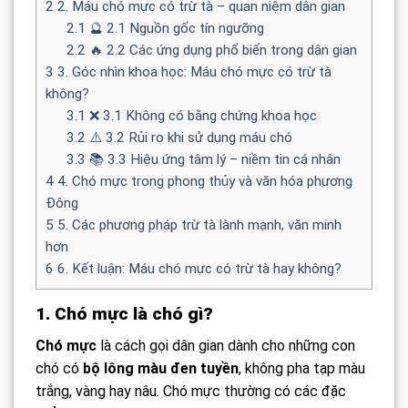
2
2. Máu chó mực có trừ tà – quan niệm dân gian
2.1
🔮 2.1 Nguồn gốc tín ngưỡng
2.2
🔥 2.2 Các ứng dụng phổ biến trong dân gian
3
3. Góc nhìn khoa học: Máu chó mực có trừ tà
không?
3.1
❌ 3.1 Không có bằng chứng khoa học
3.2
⚠️ 3.2 Rủi ro khi sử dụng máu chó
3.3
📚 3.3 Hiệu ứng tâm lý – niềm tin cá nhân
4
4. Chó mực trong phong thủy và văn hóa phương
Đông
5
5. Các phương pháp trừ tà lành mạnh, văn minh
hơn
6
6. Kết luận: Máu chó mực có trừ tà hay không?
1. Chó mực là chó gì?
Chó mực
là cách gọi dân gian dành cho những con
chó có
bộ lông màu đen tuyền
, không pha tạp màu
trắng, vàng hay nâu. Chó mực thường có các đặc