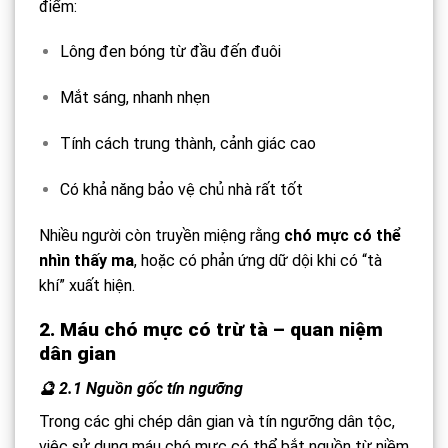
điểm:
Lông đen bóng từ đầu đến đuôi
Mắt sáng, nhanh nhẹn
Tính cách trung thành, cảnh giác cao
Có khả năng bảo vệ chủ nhà rất tốt
Nhiều người còn truyền miệng rằng
chó mực có thể
nhìn thấy ma
, hoặc có phản ứng dữ dội khi có “tà
khí” xuất hiện.
2.
Máu chó mực có trừ tà
– quan niệm
dân gian
🔮 2.1 Nguồn gốc tín ngưỡng
Trong các ghi chép dân gian và tín ngưỡng dân tộc,
việc sử dụng máu chó mực có thể bắt nguồn từ niềm