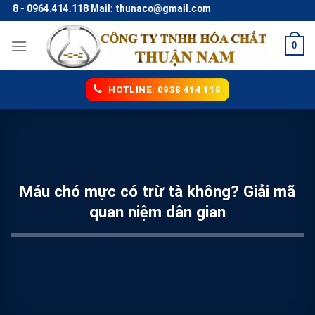
Skip
- 0964.414.118 Mail: thunaco@gmail.com
to
content
0
HOTLINE: 0938 414 118
Máu chó mực có trừ tà không? Giải mã
quan niệm dân gian