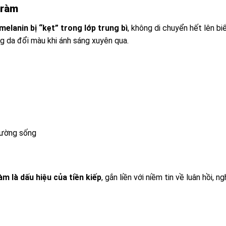
tràm
melanin bị “kẹt” trong lớp trung bì
, không di chuyển hết lên bi
g da đổi màu khi ánh sáng xuyên qua.
rường sống
àm là dấu hiệu của tiền kiếp
, gắn liền với niềm tin về luân hồi, n