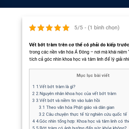
5/5 - (1 bình chọn)
Vết bớt tràm trên cơ thể có phải do kiếp trước
trong các nền văn hóa Á Đông – nơi mà khái niệm “
tích cả góc nhìn khoa học và tâm linh để lý giải nh
Mục lục bài viết
1
1.Vết bớt tràm là gì?
2
2.Nguyên nhân khoa học của vết bớt tràm
3
3.Vết bớt và niềm tin vào luân hồi
3.1
Theo văn hóa Phật giáo và dân gian
3.2
Câu chuyện thực tế từ nghiên cứu quốc tế
4
4.Góc nhìn tổng hợp: Khoa học và tâm linh có t
5
5.Bớt tràm có ảnh hưởng đến sức khỏe không?