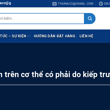
ail.com
THUNACO@GMAIL.COM
08:0
:
 TỨC – SỰ KIỆN
HƯỚNG DẪN ĐẶT HÀNG
LIÊN HỆ
 trên cơ thể có phải do kiếp tr