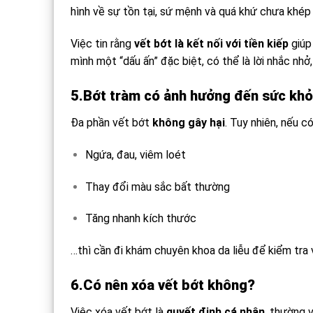
hình về sự tồn tại, sứ mệnh và quá khứ chưa khép l
Việc tin rằng
vết bớt là kết nối với tiền kiếp
giúp
mình một “dấu ấn” đặc biệt, có thể là lời nhắc nhở,
5.Bớt tràm có ảnh hưởng đến sức kh
Đa phần vết bớt
không gây hại
. Tuy nhiên, nếu c
Ngứa, đau, viêm loét
Thay đổi màu sắc bất thường
Tăng nhanh kích thước
…thì cần đi khám chuyên khoa da liễu để kiểm tra 
6.
Có nên xóa vết bớt không
?
Việc xóa vết bớt là
quyết định cá nhân
, thường 