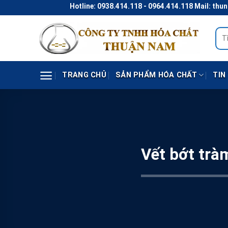
Skip
Hotline: 0938.414.118 - 0964.414.118 Mail: thunaco@gm
to
content
Tìm
kiếm
TRANG CHỦ
SẢN PHẨM HÓA CHẤT
TIN
Vết bớt tràm