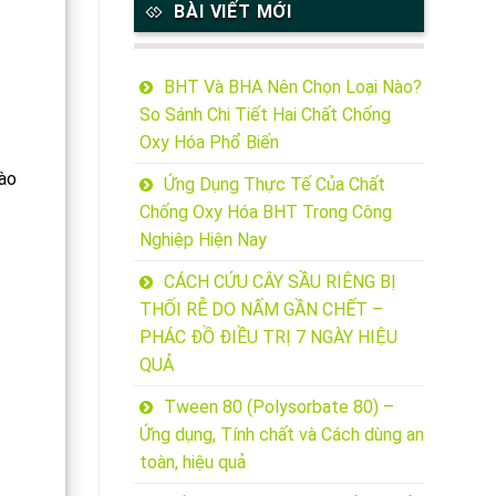
BÀI VIẾT MỚI
BHT Và BHA Nên Chọn Loại Nào?
So Sánh Chi Tiết Hai Chất Chống
Oxy Hóa Phổ Biến
hào
Ứng Dụng Thực Tế Của Chất
Chống Oxy Hóa BHT Trong Công
Nghiệp Hiện Nay
CÁCH CỨU CÂY SẦU RIÊNG BỊ
THỐI RỄ DO NẤM GẦN CHẾT –
PHÁC ĐỒ ĐIỀU TRỊ 7 NGÀY HIỆU
QUẢ
Tween 80 (Polysorbate 80) –
Ứng dụng, Tính chất và Cách dùng an
toàn, hiệu quả