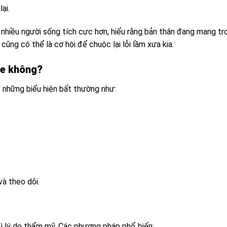
ại.
 nhiều người sống tích cực hơn, hiểu rằng bản thân đang mang tr
 cũng có thể là cơ hội để chuộc lại lỗi lầm xưa kia.
ỏe không?
ó những biểu hiện bất thường như:
và theo dõi.
vì lý do thẩm mỹ. Các phương pháp phổ biến: