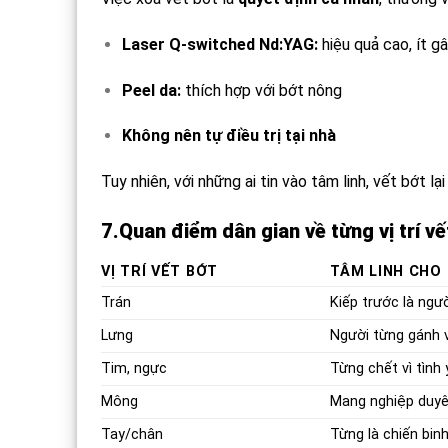
Laser Q-switched Nd:YAG:
hiệu quả cao, ít g
Peel da:
thích hợp với bớt nông
Không nên tự điều trị tại nhà
Tuy nhiên, với những ai tin vào tâm linh, vết bớt lạ
7.Quan điểm dân gian về từng vị trí vế
VỊ TRÍ VẾT BỚT
TÂM LINH CHO
Trán
Kiếp trước là ngư
Lưng
Người từng gánh 
Tim, ngực
Từng chết vì tình
Mông
Mang nghiệp duyê
Tay/chân
Từng là chiến binh