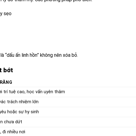
ây sẹo
i là “dấu ấn linh hồn” không nên xóa bỏ.
t bớt
 RẰNG
ời trí tuệ cao, học vấn uyên thâm
vác trách nhiệm lớn
 yêu hoặc sự hy sinh
n chưa dứt
, đi nhiều nơi