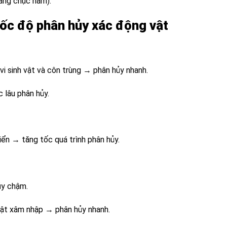
hàng chục năm).
tốc độ phân hủy xác động vật
vi sinh vật và côn trùng → phân hủy nhanh.
c lâu phân hủy.
iển → tăng tốc quá trình phân hủy.
ủy chậm.
h vật xâm nhập → phân hủy nhanh.