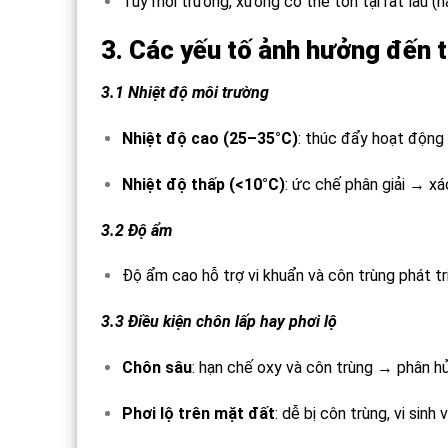
Tùy môi trường, xương có thể tồn tại rất lâu (
3. Các yếu tố ảnh hưởng đến 
3.1 Nhiệt độ môi trường
Nhiệt độ cao (25–35°C)
: thúc đẩy hoạt động 
Nhiệt độ thấp (<10°C)
: ức chế phân giải → xá
3.2 Độ ẩm
Độ ẩm cao hỗ trợ vi khuẩn và côn trùng phát tr
3.3 Điều kiện chôn lấp hay phơi lộ
Chôn sâu
: hạn chế oxy và côn trùng → phân h
Phơi lộ trên mặt đất
: dễ bị côn trùng, vi sin