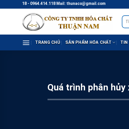
Skip
4.118 - 0964.414.118 Mail: thunaco@gmail.com
to
content
Tìm
kiếm
TRANG CHỦ
SẢN PHẨM HÓA CHẤT
TIN
Quá trình phân hủy