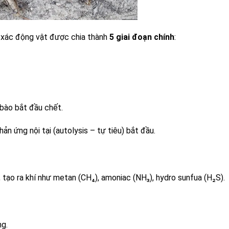
ật được chia thành
5 giai đoạn chính
:
bào bắt đầu chết.
n ứng nội tại (autolysis – tự tiêu) bắt đầu.
, tạo ra khí như metan (CH₄),
amoniac
(NH₃), hydro sunfua (H₂S).
ng.