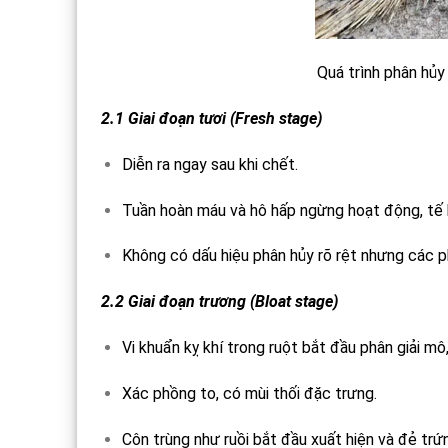
Quá trình phân hủy xác động v
2.1 Giai đoạn tươi (Fresh stage)
Diễn ra ngay sau khi chết.
Tuần hoàn máu và hô hấp ngừng hoạt động, tế 
Không có dấu hiệu phân hủy rõ rệt nhưng các phả
2.2 Giai đoạn trương (Bloat stage)
Vi khuẩn kỵ khí trong ruột bắt đầu phân giải mô
Xác phồng to, có mùi thối đặc trưng.
Côn trùng như ruồi bắt đầu xuất hiện và đẻ trứ