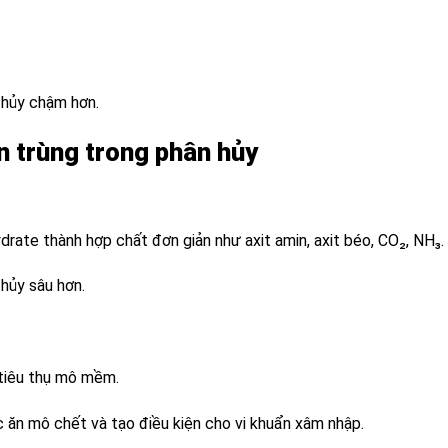
 hủy chậm hơn.
côn trùng trong phân hủy
hydrate thành hợp chất đơn giản như axit amin, axit béo, CO₂, NH₃.
 hủy sâu hơn.
t tiêu thụ mô mềm.
ệc ăn mô chết và tạo điều kiện cho vi khuẩn xâm nhập.