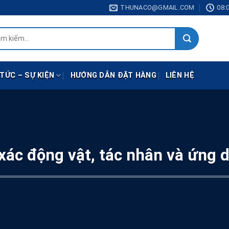
THUNACO@GMAIL.COM
08:0
:
 TỨC – SỰ KIỆN
HƯỚNG DẪN ĐẶT HÀNG
LIÊN HỆ
 xác động vật, tác nhân và ứng 