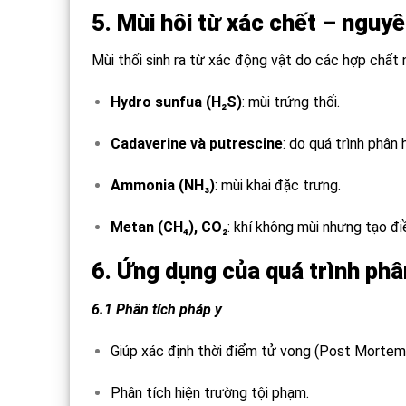
5. Mùi hôi từ xác chết – nguy
Mùi thối sinh ra từ xác động vật do các hợp chất 
Hydro sunfua (H₂S)
: mùi trứng thối.
Cadaverine và putrescine
: do quá trình phân 
Ammonia (NH₃)
: mùi khai đặc trưng.
Metan (CH₄), CO₂
: khí không mùi nhưng tạo đi
6. Ứng dụng của quá trình phâ
6.1 Phân tích pháp y
Giúp xác định thời điểm tử vong (Post Mortem 
Phân tích hiện trường tội phạm.