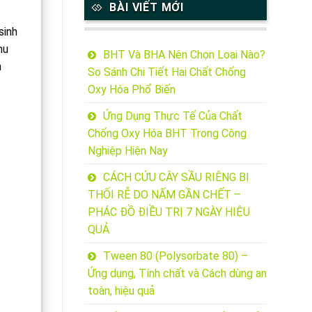
BÀI VIẾT MỚI
sinh
hu
BHT Và BHA Nên Chọn Loại Nào?
n
So Sánh Chi Tiết Hai Chất Chống
Oxy Hóa Phổ Biến
Ứng Dụng Thực Tế Của Chất
Chống Oxy Hóa BHT Trong Công
Nghiệp Hiện Nay
CÁCH CỨU CÂY SẦU RIÊNG BỊ
THỐI RỄ DO NẤM GẦN CHẾT –
PHÁC ĐỒ ĐIỀU TRỊ 7 NGÀY HIỆU
QUẢ
Tween 80 (Polysorbate 80) –
Ứng dụng, Tính chất và Cách dùng an
toàn, hiệu quả