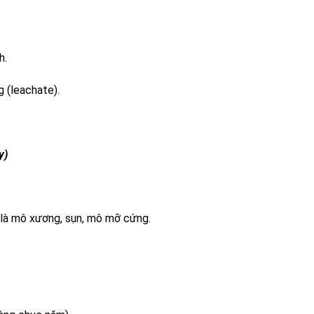
h.
g (leachate).
y)
u là mô xương, sụn, mô mỡ cứng.