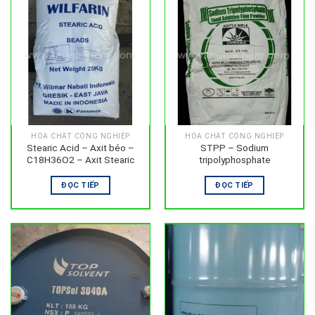
HÓA CHẤT CÔNG NGHIỆP
HÓA CHẤT CÔNG NGHIỆP
Stearic Acid – Axit béo –
STPP – Sodium
C18H36O2 – Axit Stearic
tripolyphosphate
ĐỌC TIẾP
ĐỌC TIẾP