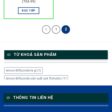
(TEA 99)
ĐỌC TIẾP
1
2
TỪ KHOÁ SẢN PHẨM
Amoni Bifluoride là gì
(1)
Amoni Bifluoride sản xuất axit flohydric
(1)
Amoni Bifluoride trong công nghiệp
(1)
Amoni Bifluoride tẩy gỉ thép
(1)
Amoni Bifluoride xử lý kim loại
(1)
THÔNG TIN LIÊN HỆ
Amoni Bifluoride ăn mòn kính
(1)
Cetyl Stearyl Alcohol
(1)
Cetyl Stearyl Alcohol là gì
(1)