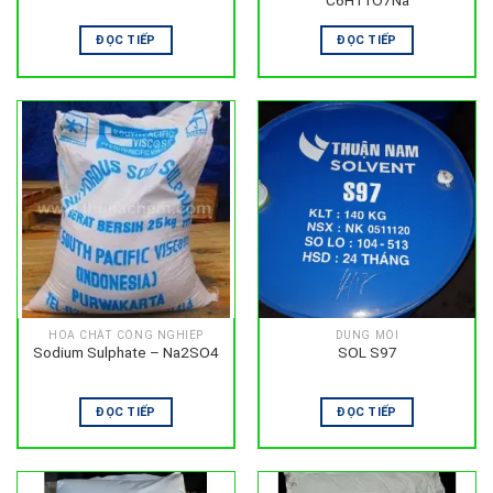
C6H11O7Na
ĐỌC TIẾP
ĐỌC TIẾP
HÓA CHẤT CÔNG NGHIỆP
DUNG MÔI
Sodium Sulphate – Na2SO4
SOL S97
ĐỌC TIẾP
ĐỌC TIẾP