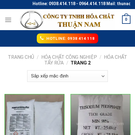
Skip
Hotline: 0938.414.118 - 0964.414.118 Mail: thunaco@gm
to
content
0
HOTLINE: 0938 414 118
TRANG CHỦ
/
HÓA CHẤT CÔNG NGHIỆP
/
HÓA CHẤT
TẨY RỬA
/
TRANG 2