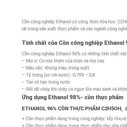
Cồn công nghiệp Ethanol có công thức hóa học: C2H6
rãi trong sản xuất thực phẩm và các ngành công nghiệp
Tính chất của Cồn công nghiệp Ethanol
Cồn công nghiệp Ethanol 96% có những tính chất vật 
– Mùi vị: Có mùi thơm của rượu và mùi cay.
– Màu sắc: Không màu, trong suốt.
– Tỷ trọng (so với nước) : 0,799 ÷ 0,8
– Tan vô hạn trong nước.
– Rất dễ cháy, khi cháy có ngọn lửa màu xanh và khôn
Ứng dụng Ethanol 98%- cồn thực phẩm
ETHANOL 96% CỒN THỰC PHẨM C2H5OH
,
+ Cồn thực phẩm dùng trong công nghiệp: tẩy rửa,vệ si
+ Cồn thực phẩm dùng trong thực phẩm như pha chế r