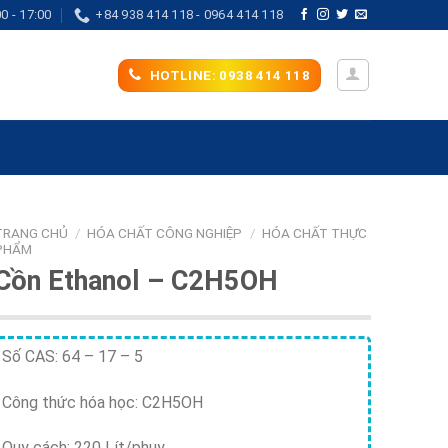
0 - 17:00
+84 938 414 118 - 0964 414 118
HOTLINE: 0938 414 118
TRANG CHỦ
/
HÓA CHẤT CÔNG NGHIỆP
/
HÓA CHẤT THỰC
PHẨM
Cồn Ethanol – C2H5OH
Số CAS: 64 – 17 – 5
Công thức hóa học: C2H5OH
Quy cách: 220 Lít/phuy