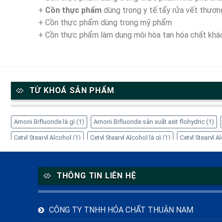
+
Cồn thực phẩm
dùng trong y tế:tẩy rửa vết thươn
+ Cồn thực phẩm dùng trong mỹ phẩm
+ Cồn thực phẩm làm dung môi hòa tan hóa chất khá
TỪ KHOÁ SẢN PHẨM
Amoni Bifluoride là gì
(1)
Amoni Bifluoride sản xuất axit flohydric
(1)
Cetyl Stearyl Alcohol
(1)
Cetyl Stearyl Alcohol là gì
(1)
Cetyl Stearyl 
Cách sử dụng EDTA-4Na
(1)
Công dụng của Amoni Bifluoride
(1)
Cô
EDTA-4Na giá bao nhiêu
(1)
EDTA-4Na trong mỹ phẩm
(1)
EDTA-4Na
THÔNG TIN LIÊN HỆ
Inositol hỗ trợ thần kinh
(1)
Inositol là gì
(1)
Inositol PCOS
(1)
Inos
Myo-Inositol
(1)
NH4HF2 là gì
(1)
Nhà cung cấp Refined Glycerine
(1
CÔNG TY TNHH HÓA CHẤT THUẬN NAM
TDO hóa chất
(1)
Thiourea Dioxide thay thế Natri Hydrosulfite
(1)
Ứn