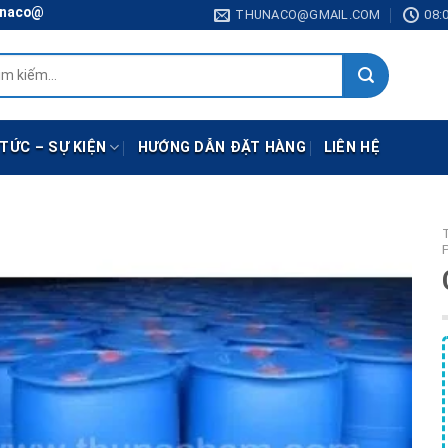
co@gmail.com
THUNACO@GMAIL.COM
08:0
:
 TỨC – SỰ KIỆN
HƯỚNG DẪN ĐẶT HÀNG
LIÊN HỆ