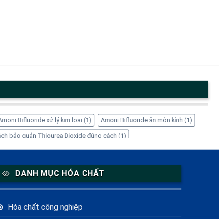
Amoni Bifluoride xử lý kim loại
(1)
Amoni Bifluoride ăn mòn kính
(1)
ch bảo quản Thiourea Dioxide đúng cách
(1)
1)
EDTA-4Na có tác dụng gì
(1)
EDTA-4Na có độc không
(1)
 giá sỉ
(1)
Inositol cho nữ giới
(1)
Inositol giảm cân
(1)
DANH MỤC HÓA CHẤT
 Solution ở đâu
(1)
Mua Thiourea Dioxide giá tốt ở đâu
(1)
là gì
(2)
Sorbitol lỏng
(1)
Sorbitol thực phẩm
(1)
Hóa chất công nghiệp
g nghiệp
(1)