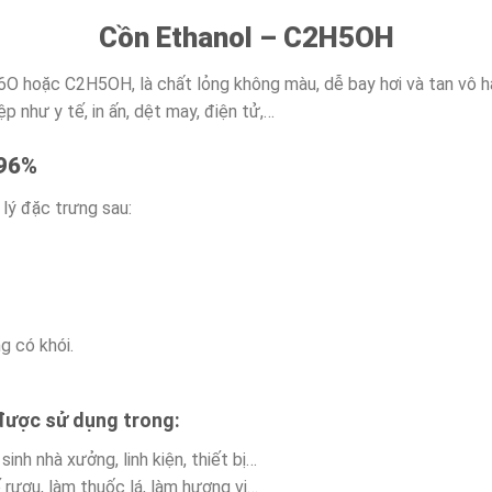
Cồn Ethanol – C2H5OH
O hoặc C2H5OH, là chất lỏng không màu, dễ bay hơi và tan vô 
 như y tế, in ấn, dệt may, điện tử,…
 96%
lý đặc trưng sau:
g có khói.
được sử dụng trong:
nh nhà xưởng, linh kiện, thiết bị…
ượu, làm thuốc lá, làm hương vị…