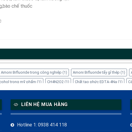
g,bào chế thuốc
c
Amoni Bifluoride trong công nghiệp
(1)
Amoni Bifluoride tẩy gỉ thép
(1)
Alcohol trong mỹ phẩm
(1)
CH4N2O2
(1)
Chất tạo phức EDTA-4Na
(1)
Cá
ng dụng của Inositol
(1)
Công dụng của Sorbitol
(2)
Dung dịch Sorbitol
(
 trong thực phẩm
(1)
EDTA-4Na xử lý kim loại nặng
(1)
Glycerin tinh luyện
LIÊN HỆ MUA HÀNG
itol thực phẩm chức năng
(1)
Mua EDTA-4Na chính hãng
(1)
Mua Sorbitol
)
Refined Glycerine CAS 56-81-5
(1)
Sorbitol giá bao nhiêu
(1)
Sorbitol 
Hotline 1: 0938 414 118
g dụng của Amoni Bifluoride
(1)
Ứng dụng của Thiourea Dioxide trong côn