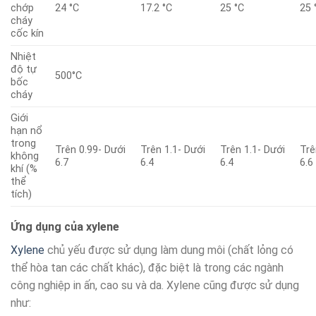
chớp
24 °C
17.2 °C
25 °C
25 
cháy
cốc kín
Nhiệt
độ tự
500°C
bốc
cháy
Giới
hạn nổ
trong
Trên 0.99- Dưới
Trên 1.1- Dưới
Trên 1.1- Dưới
Trê
không
6.7
6.4
6.4
6.6
khí (%
thể
tích)
Ứng dụng của xylene
Xylene
chủ yếu được sử dụng làm dung môi (chất lỏng có
thể hòa tan các chất khác), đặc biệt là trong các ngành
công nghiệp in ấn, cao su và da. Xylene cũng được sử dụng
như: