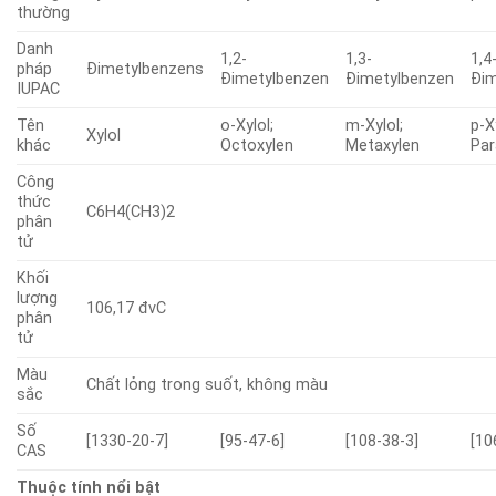
thường
Danh
1,2-
1,3-
1,4
pháp
Đimetylbenzens
Đimetylbenzen
Đimetylbenzen
Đim
IUPAC
Tên
o-Xylol;
m-Xylol;
p-X
Xylol
khác
Octoxylen
Metaxylen
Par
Công
thức
C6H4(CH3)2­
phân
tử
Khối
lượng
106,17 đvC
phân
tử
Màu
Chất lỏng trong suốt, không màu
sắc
Số
[1330-20-7]
[95-47-6]
[108-38-3]
[10
CAS
Thuộc tính nổi bật