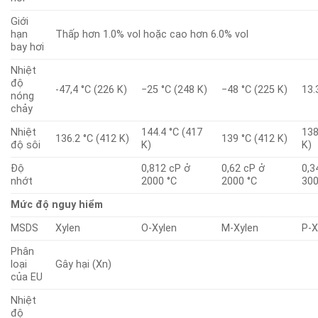
Giới
hạn
Thấp hơn 1.0% vol hoặc cao hơn 6.0% vol
bay hơi
Nhiệt
độ
-47,4 °C (226 K)
−25 °C (248 K)
−48 °C (225 K)
13.
nóng
chảy
Nhiệt
144.4 °C (417
138
136.2 °C (412 K)
139 °C (412 K)
độ sôi
K)
K)
Độ
0,812 cP ở
0,62 cP ở
0,3
nhớt
2000 °C
2000 °C
300
Mức độ nguy hiểm
MSDS
Xylen
O-Xylen
M-Xylen
P-X
Phân
loại
Gây hại (Xn)
của EU
Nhiệt
độ