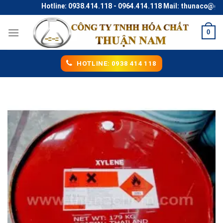
Skip
Hotline: 0938.414.118 - 0964.414.118 Mail: thunaco@gmail
to
content
0
HOTLINE: 0938 414 118