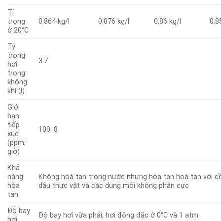
Tỉ
trọng
0,864 kg/l
0,876 kg/l
0,86 kg/l
0,8
ở 20°C
Tỷ
trọng
3.7
hơi
trong
không
khí (l)
Giới
hạn
tiếp
100; 8
xúc
(ppm;
giờ)
Khả
năng
Không hoà tan trong nước nhưng hòa tan hoà tan với cồ
hòa
dầu thực vật và các dung môi không phân cực
tan
Độ bay
Độ bay hơi vừa phải, hơi đông đặc ở 0°C và 1 atm
hơi