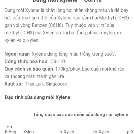
Dung môi Xylene là chất lỏng hơi nhờn không màu và dễ bay
hơi, cấu trúc tinh thể của Xylene bao gồm hai Methyl (-CH3)
gắn với vòng Benzen (C6H6). Tùy thuộc vào vị trí của
methyl (-CH3) mà Xylen có tới ba đồng phân: o-xylen, m-
xylen và p-xylen.
Ngoại quan
: Xylene dạng lỏng, màu trắng trong suốt .
Công thức hóa học
: C8H10
Quy cách và bảo quản
: 179kg/phuy, bảo quản nơi khô ráo
và thoáng mát, tránh gần lửa.
Xuất xứ:
Thái Lan , Singapore
Đặc tính của dung môi Xylene
Tổng quan các đặc điểm của dung môi xylene
Tên
thông
Xylen
o-Xylen
m-Xylen
p-X