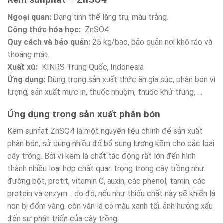
Ngoại quan:
Dạng tinh thể lăng trụ, màu trắng.
Công thức hóa học:
ZnSO4
Quy cách và bảo quản:
25 kg/bao, bảo quản nơi khô ráo và
thoáng mát.
Xuất xứ:
KINRS Trung Quốc, Indonesia
Ứng dụng:
Dùng trong sản xuất thức ăn gia súc, phân bón vi
lượng, sản xuất mực in, thuốc nhuộm, thuốc khử trùng, …
Ứng dụng trong sản xuất phân bón
Kẽm sunfat ZnSO4 là một nguyên liệu chính để sản xuất
phân bón, sử dụng nhiều để bổ sung lượng kẽm cho các loại
cây trồng. Bởi vì kẽm là chất tác động rất lớn đến hình
thành nhiều loại hợp chất quan trọng trong cây trồng như:
đường bột, protit, vitamin C, auxin, các phenol, tamin, các
protein và enzym… do đó, nếu như thiếu chất này sẽ khiến lá
non bị đốm vàng. còn vân lá có màu xanh tối. ảnh hưởng xấu
đến sự phát triển của cây trồng.