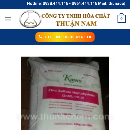
Skip
Hotline: 0938.414.118 - 0964.414.118 Mail: thunaco@gmail
to
content
0
HOTLINE: 0938 414 118