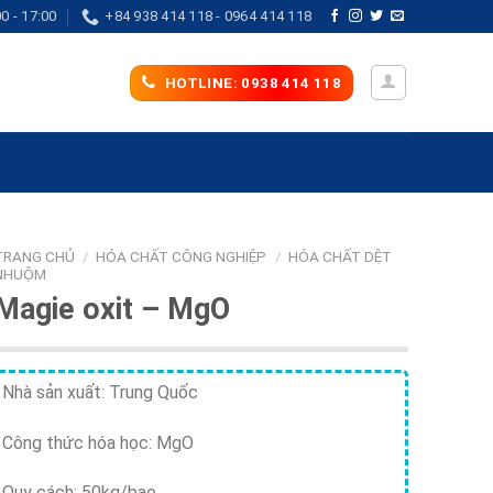
0 - 17:00
+84 938 414 118 - 0964 414 118
HOTLINE: 0938 414 118
TRANG CHỦ
/
HÓA CHẤT CÔNG NGHIỆP
/
HÓA CHẤT DỆT
NHUỘM
Magie oxit – MgO
Nhà sản xuất: Trung Quốc
Công thức hóa học: MgO
Quy cách: 50kg/bao