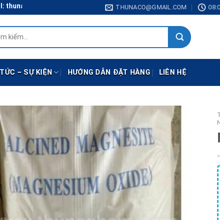
unaco@gmail.com
THUNACO@GMAIL.COM
08:0
:
 TỨC – SỰ KIỆN
HƯỚNG DẪN ĐẶT HÀNG
LIÊN HỆ