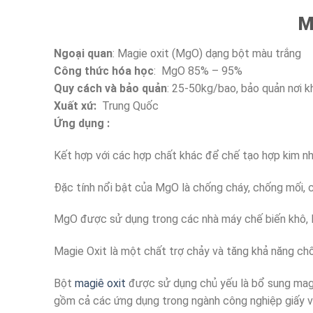
M
Ngoại quan
: Magie oxit (MgO) dạng bột màu trắng
Công thức hóa học
: MgO 85% – 95%
Quy cách và bảo quản
: 25-50kg/bao, bảo quản nơi k
Xuất xứ:
Trung Quốc
Ứng dụng :
Kết hợp với các hợp chất khác để chế tạo hợp kim n
Đặc tính nổi bật của MgO là chống cháy, chống mối, 
MgO được sử dụng trong các nhà máy chế biến khô, l
Magie Oxit là một chất trợ chảy và tăng khả năng c
Bột
magiê oxit
được sử dụng chủ yếu là bổ sung magi
gồm cả các ứng dụng trong ngành công nghiệp giấy và b