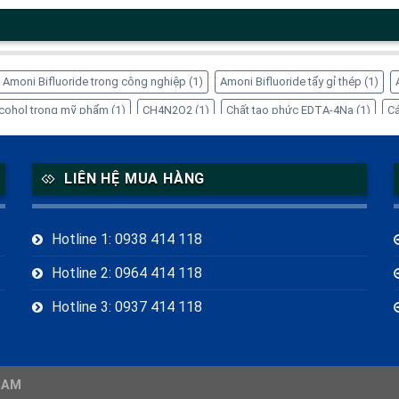
Amoni Bifluoride trong công nghiệp
(1)
Amoni Bifluoride tẩy gỉ thép
(1)
Alcohol trong mỹ phẩm
(1)
CH4N2O2
(1)
Chất tạo phức EDTA-4Na
(1)
Cá
ng dụng của Inositol
(1)
Công dụng của Sorbitol
(2)
Dung dịch Sorbitol
(
 trong thực phẩm
(1)
EDTA-4Na xử lý kim loại nặng
(1)
Glycerin tinh luyện
LIÊN HỆ MUA HÀNG
itol thực phẩm chức năng
(1)
Mua EDTA-4Na chính hãng
(1)
Mua Sorbitol
)
Refined Glycerine CAS 56-81-5
(1)
Sorbitol giá bao nhiêu
(1)
Sorbitol 
Hotline 1: 0938 414 118
g dụng của Amoni Bifluoride
(1)
Ứng dụng của Thiourea Dioxide trong côn
Hotline 2: 0964 414 118
Hotline 3: 0937 414 118
NAM