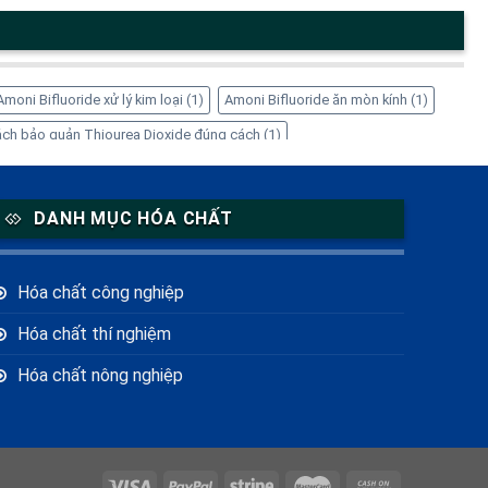
Amoni Bifluoride xử lý kim loại
(1)
Amoni Bifluoride ăn mòn kính
(1)
ch bảo quản Thiourea Dioxide đúng cách
(1)
1)
EDTA-4Na có tác dụng gì
(1)
EDTA-4Na có độc không
(1)
 giá sỉ
(1)
Inositol cho nữ giới
(1)
Inositol giảm cân
(1)
DANH MỤC HÓA CHẤT
 Solution ở đâu
(1)
Mua Thiourea Dioxide giá tốt ở đâu
(1)
là gì
(2)
Sorbitol lỏng
(1)
Sorbitol thực phẩm
(1)
Hóa chất công nghiệp
g nghiệp
(1)
Hóa chất thí nghiệm
Hóa chất nông nghiệp