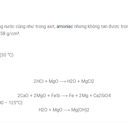
ng nước cũng như trong axit,
amoniac
nhưng không tan được tron
,58 g/cm³.
(30 °C)
2HCl + MgO ⟶ H2O + MgCl2
2CaO + 2MgO + FeSi ⟶ Fe + 2Mg + Ca2SiO4
00 – 125°C):
H2O + MgO ⟶ Mg(OH)2