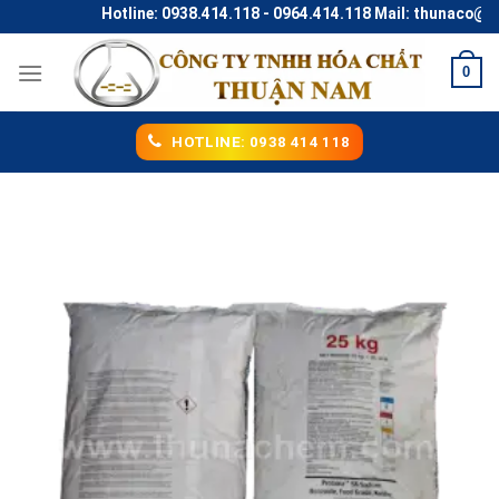
Skip
Hotline: 0938.414.118 - 0964.414.118 Mail: thunaco@gmail
to
content
0
HOTLINE: 0938 414 118