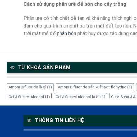
Cách sử dụng phân urê để bón cho cây trồng
Phân ure có tính chất dễ tan và khả năng thích nghi 
đạm cho quá trình amoni hóa trên mặt đất tạo nên. Ng
trời mát mẻ để
phân bón
phát huy được tác dụng cao
TỪ KHOÁ SẢN PHẨM
Amoni Bifluoride là gì
(1)
Amoni Bifluoride sản xuất axit flohydric
(1)
Cetyl Stearyl Alcohol
(1)
Cetyl Stearyl Alcohol là gì
(1)
Cetyl Stearyl 
Cách sử dụng EDTA-4Na
(1)
Công dụng của Amoni Bifluoride
(1)
Cô
EDTA-4Na giá bao nhiêu
(1)
EDTA-4Na trong mỹ phẩm
(1)
EDTA-4Na
THÔNG TIN LIÊN HỆ
Inositol hỗ trợ thần kinh
(1)
Inositol là gì
(1)
Inositol PCOS
(1)
Inos
Myo-Inositol
(1)
NH4HF2 là gì
(1)
Nhà cung cấp Refined Glycerine
(1