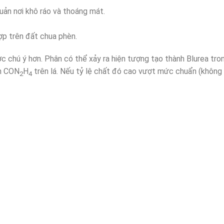
ản nơi khô ráo và thoáng mát.
p trên đất chua phèn.
 chú ý hơn. Phân có thể xảy ra hiện tượng tạo thành Blurea trong
un CON
H
trên lá. Nếu tỷ lệ chất đó cao vượt mức chuẩn (không 
2
4