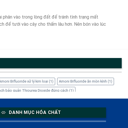
i phân vào trong lòng đất để tránh tình trạng mất
ịch để tưới vào cây cho thấm lâu hơn. Nên bón vào lúc
Amoni Bifluoride xử lý kim loại
(1)
Amoni Bifluoride ăn mòn kính
(1)
ch bảo quản Thiourea Dioxide đúng cách
(1)
1)
EDTA-4Na có tác dụng gì
(1)
EDTA-4Na có độc không
(1)
 giá sỉ
(1)
Inositol cho nữ giới
(1)
Inositol giảm cân
(1)
DANH MỤC HÓA CHẤT
 Solution ở đâu
(1)
Mua Thiourea Dioxide giá tốt ở đâu
(1)
là gì
(2)
Sorbitol lỏng
(1)
Sorbitol thực phẩm
(1)