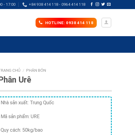
0 - 17:00
+84 938 414 118 - 0964 414 118
HOTLINE: 0938 414 118
TRANG CHỦ
/
PHÂN BÓN
Phân Urê
Nhà sản xuất: Trung Quốc
Mã sản phẩm: URE
Quy cách: 50kg/bao