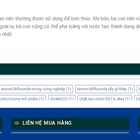
cao nên thường được sử dụng để bón thúc. Khi bón, bà con nên vù
oài ra, bà con cũng có thể pha loãng với nước tạo thành dung d
 nhất.
Amoni Bifluoride trong công nghiệp
(1)
Amoni Bifluoride tẩy gỉ thép
(1)
Alcohol trong mỹ phẩm
(1)
CH4N2O2
(1)
Chất tạo phức EDTA-4Na
(1)
Cá
ng dụng của Inositol
(1)
Công dụng của Sorbitol
(2)
Dung dịch Sorbitol
(
 trong thực phẩm
(1)
EDTA-4Na xử lý kim loại nặng
(1)
Glycerin tinh luyện
LIÊN HỆ MUA HÀNG
itol thực phẩm chức năng
(1)
Mua EDTA-4Na chính hãng
(1)
Mua Sorbitol
)
Refined Glycerine CAS 56-81-5
(1)
Sorbitol giá bao nhiêu
(1)
Sorbitol 