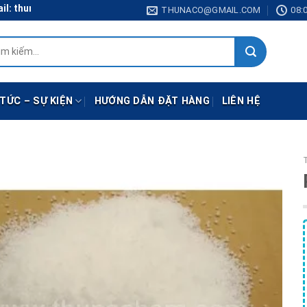
 thunaco@gmail.com
THUNACO@GMAIL.COM
08:0
:
 TỨC – SỰ KIỆN
HƯỚNG DẪN ĐẶT HÀNG
LIÊN HỆ