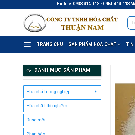
Skip
Hotline: 0938.414.118 - 0964.414.118 Mail:
to
content
Tìm
kiếm
TRANG CHỦ
SẢN PHẨM HÓA CHẤT
TIN
DANH MỤC SẢN PHẨM
Hóa chất công nghiệp
Hóa chất thí nghiệm
Dung môi
Phân bón