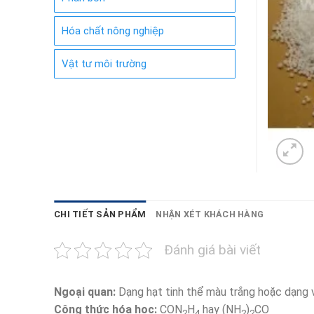
Hóa chất nông nghiệp
Vật tư môi trường
CHI TIẾT SẢN PHẨM
NHẬN XÉT KHÁCH HÀNG
Đánh giá bài viết
Ngoại quan:
Dạng hạt tinh thể màu trắng hoặc dạng v
Công thức hóa học:
CON
H
hay (NH
)
CO
2
4
2
2