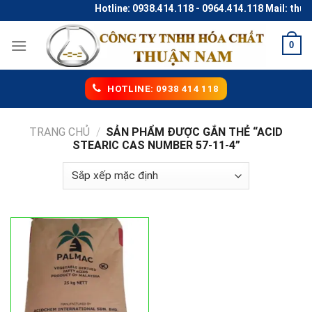
Skip
Hotline: 0938.414.118 - 0964.414.118 Mail: thu
to
content
0
HOTLINE: 0938 414 118
TRANG CHỦ
/
SẢN PHẨM ĐƯỢC GẮN THẺ “ACID
STEARIC CAS NUMBER 57-11-4”