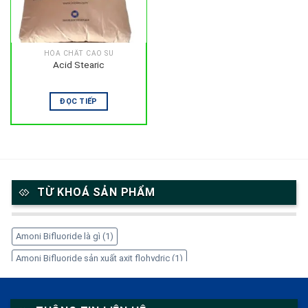
HÓA CHẤT CAO SU
Acid Stearic
ĐỌC TIẾP
TỪ KHOÁ SẢN PHẨM
Amoni Bifluoride là gì
(1)
Amoni Bifluoride sản xuất axit flohydric
(1)
Amoni Bifluoride trong công nghiệp
(1)
Amoni Bifluoride tẩy gỉ thép
(1)
Amoni Bifluoride xử lý kim loại
(1)