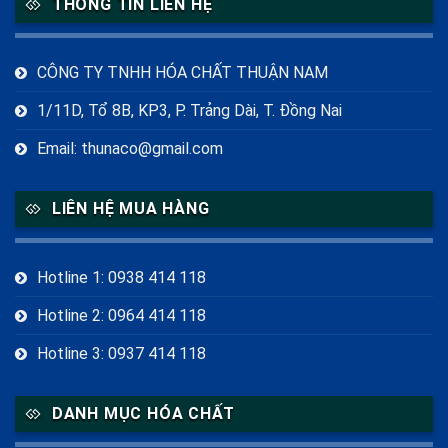
THÔNG TIN LIÊN HỆ
Amoni Bifluoride ăn mòn kính
(1)
Cetyl Stearyl Alcohol
(1)
Cetyl Stearyl Alcohol là gì
(1)
CÔNG TY TNHH HÓA CHẤT THUẬN NAM
Cetyl Stearyl Alcohol trong mỹ phẩm
(1)
CH4N2O2
(1)
1/11D, Tổ 8B, KP3, P. Trảng Dài, T. Đồng Nai
Chất tạo phức EDTA-4Na
(1)
Email: thunaco@gmail.com
Cách bảo quản Thiourea Dioxide đúng cách
(1)
Cách sử dụng EDTA-4Na
(1)
Công dụng của Amoni Bifluoride
(1)
LIÊN HỆ MUA HÀNG
Công dụng của Inositol
(1)
Công dụng của Sorbitol
(2)
Dung dịch Sorbitol
(1)
EDTA-4Na có tác dụng gì
(1)
Hotline 1: 0938 414 118
EDTA-4Na có độc không
(1)
EDTA-4Na giá bao nhiêu
(1)
EDTA-4Na trong mỹ phẩm
(1)
EDTA-4Na trong thực phẩm
(1)
Hotline 2: 0964 414 118
EDTA-4Na xử lý kim loại nặng
(1)
Glycerin tinh luyện giá sỉ
(1)
Hotline 3: 0937 414 118
Inositol cho nữ giới
(1)
Inositol giảm cân
(1)
Inositol hỗ trợ thần kinh
(1)
Inositol là gì
(1)
Inositol PCOS
(1)
DANH MỤC HÓA CHẤT
Inositol thực phẩm chức năng
(1)
Mua EDTA-4Na chính hãng
(1)