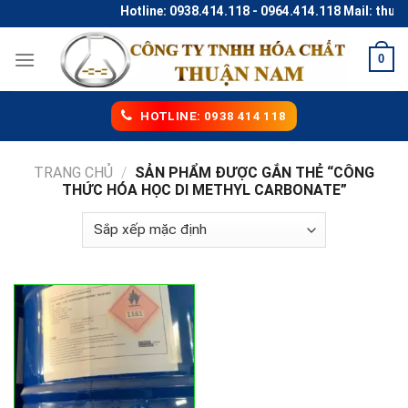
Skip
Hotline: 0938.414.118 - 0964.414.118 Mail: thu
to
content
0
HOTLINE: 0938 414 118
TRANG CHỦ
/
SẢN PHẨM ĐƯỢC GẮN THẺ “CÔNG
THỨC HÓA HỌC DI METHYL CARBONATE”