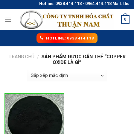
Skip
Hotline: 0938.414.118 - 0964.414.118 Mail: thun
to
content
0
HOTLINE: 0938 414 118
TRANG CHỦ
/
SẢN PHẨM ĐƯỢC GẮN THẺ “COPPER
OXIDE LÀ GÌ”