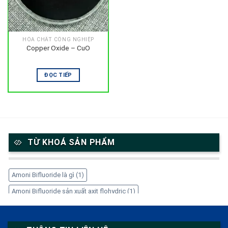
HÓA CHẤT CÔNG NGHIỆP
Copper Oxide – CuO
ĐỌC TIẾP
TỪ KHOÁ SẢN PHẨM
Amoni Bifluoride là gì
(1)
Amoni Bifluoride sản xuất axit flohydric
(1)
Amoni Bifluoride trong công nghiệp
(1)
Amoni Bifluoride tẩy gỉ thép
(1)
Amoni Bifluoride xử lý kim loại
(1)