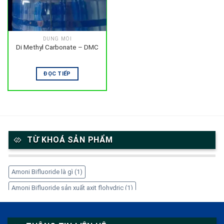
DUNG MÔI
Di Methyl Carbonate – DMC
ĐỌC TIẾP
TỪ KHOÁ SẢN PHẨM
Amoni Bifluoride là gì
(1)
Amoni Bifluoride sản xuất axit flohydric
(1)
Amoni Bifluoride trong công nghiệp
(1)
Amoni Bifluoride tẩy gỉ thép
(1)
Amoni Bifluoride xử lý kim loại
(1)