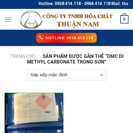
Skip
Hotline: 0938.414.118 - 0964.414.118 Mail: thun
to
content
0
HOTLINE: 0938 414 118
TRANG CHỦ
/
SẢN PHẨM ĐƯỢC GẮN THẺ “DMC DI
METHYL CARBONATE TRONG SƠN”