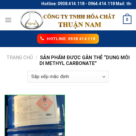
Skip
Hotline: 0938.414.118 - 0964.414.118 Mail: thu
to
content
0
HOTLINE: 0938 414 118
TRANG CHỦ
/
SẢN PHẨM ĐƯỢC GẮN THẺ “DUNG MÔI
DI METHYL CARBONATE”