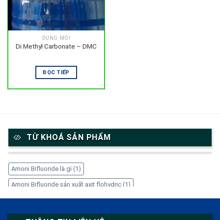
DUNG MÔI
Di Methyl Carbonate – DMC
ĐỌC TIẾP
TỪ KHOÁ SẢN PHẨM
Amoni Bifluoride là gì
(1)
Amoni Bifluoride sản xuất axit flohydric
(1)
Amoni Bifluoride trong công nghiệp
(1)
Amoni Bifluoride tẩy gỉ thép
(1)
Amoni Bifluoride xử lý kim loại
(1)