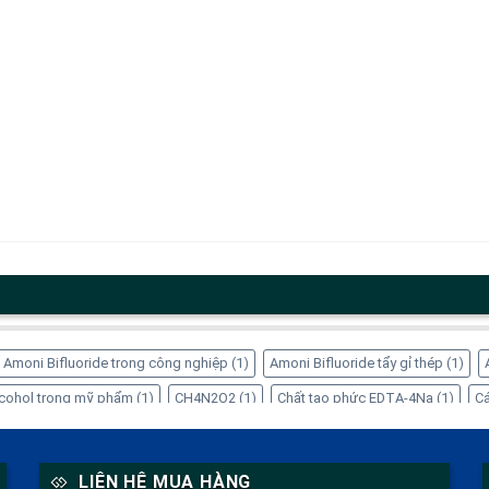
Amoni Bifluoride trong công nghiệp
(1)
Amoni Bifluoride tẩy gỉ thép
(1)
Alcohol trong mỹ phẩm
(1)
CH4N2O2
(1)
Chất tạo phức EDTA-4Na
(1)
Cá
ng dụng của Inositol
(1)
Công dụng của Sorbitol
(2)
Dung dịch Sorbitol
(
 trong thực phẩm
(1)
EDTA-4Na xử lý kim loại nặng
(1)
Glycerin tinh luyện
LIÊN HỆ MUA HÀNG