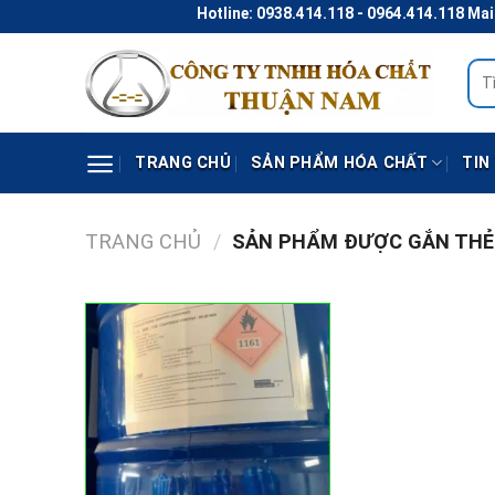
Skip
Hotline: 0938.414.118 - 0964.414.118 Mail
to
content
Tìm
kiếm
TRANG CHỦ
SẢN PHẨM HÓA CHẤT
TIN
TRANG CHỦ
/
SẢN PHẨM ĐƯỢC GẮN THẺ 