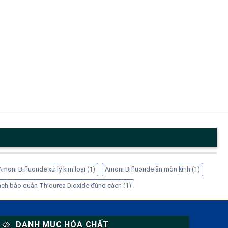
Amoni Bifluoride xử lý kim loại
(1)
Amoni Bifluoride ăn mòn kính
(1)
ch bảo quản Thiourea Dioxide đúng cách
(1)
1)
EDTA-4Na có tác dụng gì
(1)
EDTA-4Na có độc không
(1)
 giá sỉ
(1)
Inositol cho nữ giới
(1)
Inositol giảm cân
(1)
DANH MỤC HÓA CHẤT