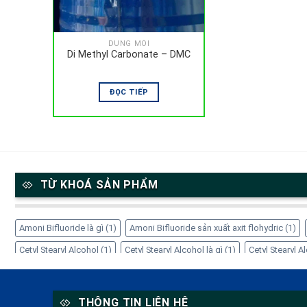
DUNG MÔI
Di Methyl Carbonate – DMC
ĐỌC TIẾP
TỪ KHOÁ SẢN PHẨM
Amoni Bifluoride là gì
(1)
Amoni Bifluoride sản xuất axit flohydric
(1)
Cetyl Stearyl Alcohol
(1)
Cetyl Stearyl Alcohol là gì
(1)
Cetyl Stearyl 
Cách sử dụng EDTA-4Na
(1)
Công dụng của Amoni Bifluoride
(1)
Cô
EDTA-4Na giá bao nhiêu
(1)
EDTA-4Na trong mỹ phẩm
(1)
EDTA-4Na
THÔNG TIN LIÊN HỆ