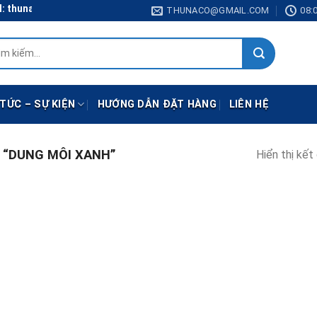
: thunaco@gmail.com
THUNACO@GMAIL.COM
08:0
:
 TỨC – SỰ KIỆN
HƯỚNG DẪN ĐẶT HÀNG
LIÊN HỆ
“DUNG MÔI XANH”
Hiển thị kết