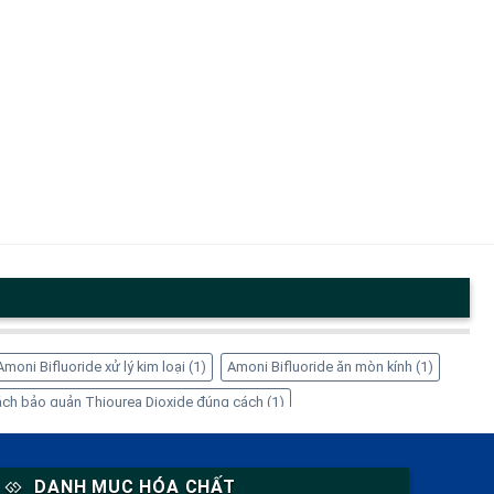
Amoni Bifluoride xử lý kim loại
(1)
Amoni Bifluoride ăn mòn kính
(1)
ch bảo quản Thiourea Dioxide đúng cách
(1)
1)
EDTA-4Na có tác dụng gì
(1)
EDTA-4Na có độc không
(1)
 giá sỉ
(1)
Inositol cho nữ giới
(1)
Inositol giảm cân
(1)
DANH MỤC HÓA CHẤT