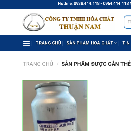
Skip
Hotline: 0938.414.118 - 0964.414.118 M
to
content
Tìm
kiếm
TRANG CHỦ
SẢN PHẨM HÓA CHẤT
TIN
TRANG CHỦ
/
SẢN PHẨM ĐƯỢC GẮN THẺ 