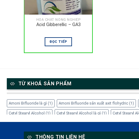
HÓA CHẤT NÔNG NGHIỆP
Acid Gibberellic – GA3
ĐỌC TIẾP
TỪ KHOÁ SẢN PHẨM
Amoni Bifluoride là gì
(1)
Amoni Bifluoride sản xuất axit flohydric
(1)
Cetyl Stearyl Alcohol
(1)
Cetyl Stearyl Alcohol là gì
(1)
Cetyl Stearyl 
Cách sử dụng EDTA-4Na
(1)
Công dụng của Amoni Bifluoride
(1)
Cô
EDTA-4Na giá bao nhiêu
(1)
EDTA-4Na trong mỹ phẩm
(1)
EDTA-4Na
THÔNG TIN LIÊN HỆ