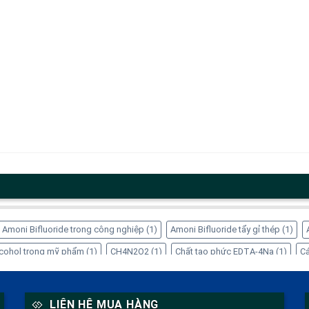
Amoni Bifluoride trong công nghiệp
(1)
Amoni Bifluoride tẩy gỉ thép
(1)
Alcohol trong mỹ phẩm
(1)
CH4N2O2
(1)
Chất tạo phức EDTA-4Na
(1)
Cá
ng dụng của Inositol
(1)
Công dụng của Sorbitol
(2)
Dung dịch Sorbitol
(
 trong thực phẩm
(1)
EDTA-4Na xử lý kim loại nặng
(1)
Glycerin tinh luyện
LIÊN HỆ MUA HÀNG