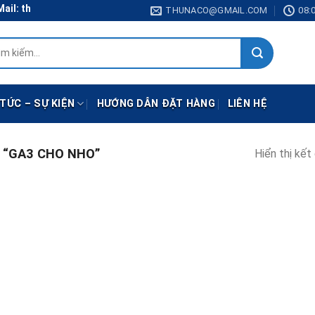
ail: thunaco@gmail.com
THUNACO@GMAIL.COM
08:0
:
 TỨC – SỰ KIỆN
HƯỚNG DẪN ĐẶT HÀNG
LIÊN HỆ
“GA3 CHO NHO”
Hiển thị kết