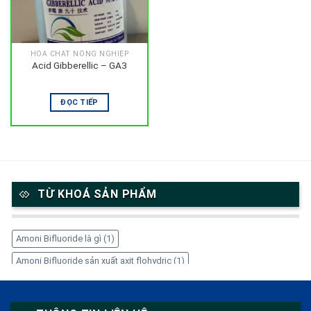
HÓA CHẤT NÔNG NGHIỆP
Acid Gibberellic – GA3
ĐỌC TIẾP
TỪ KHOÁ SẢN PHẨM
Amoni Bifluoride là gì
(1)
Amoni Bifluoride sản xuất axit flohydric
(1)
Amoni Bifluoride trong công nghiệp
(1)
Amoni Bifluoride tẩy gỉ thép
(1)
Amoni Bifluoride xử lý kim loại
(1)