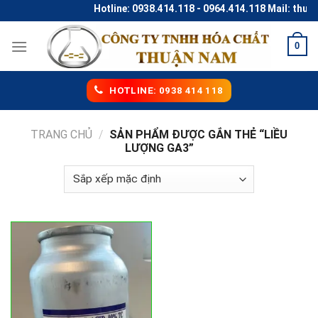
Skip
Hotline: 0938.414.118 - 0964.414.118 Mail: thu
to
content
0
HOTLINE: 0938 414 118
TRANG CHỦ
/
SẢN PHẨM ĐƯỢC GẮN THẺ “LIỀU
LƯỢNG GA3”