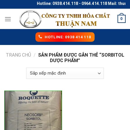
Skip
Hotline: 0938.414.118 - 0964.414.118 Mail: thun
to
content
0
HOTLINE: 0938 414 118
TRANG CHỦ
/
SẢN PHẨM ĐƯỢC GẮN THẺ “SORBITOL
DƯỢC PHẨM”