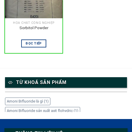
HÓA CHẤT CÔNG NGHIỆP
Sorbitol Powder
ĐỌC TIẾP
TỪ KHOÁ SẢN PHẨM
Amoni Bifluoride là gì
(1)
Amoni Bifluoride sản xuất axit flohydric
(1)
Amoni Bifluoride trong công nghiệp
(1)
Amoni Bifluoride tẩy gỉ thép
(1)
Amoni Bifluoride xử lý kim loại
(1)