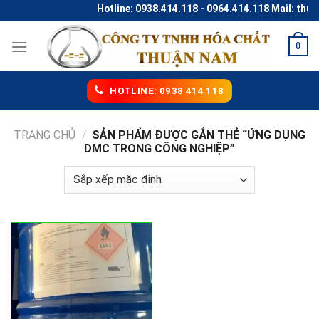
Skip
Hotline: 0938.414.118 - 0964.414.118 Mail: thu
to
content
0
HOTLINE: 0938 414 118
TRANG CHỦ
/
SẢN PHẨM ĐƯỢC GẮN THẺ “ỨNG DỤNG
DMC TRONG CÔNG NGHIỆP”