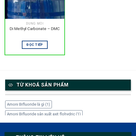
DUNG MÔI
Di Methyl Carbonate – DMC
ĐỌC TIẾP
TỪ KHOÁ SẢN PHẨM
Amoni Bifluoride là gì
(1)
Amoni Bifluoride sản xuất axit flohydric
(1)
Amoni Bifluoride trong công nghiệp
(1)
Amoni Bifluoride tẩy gỉ thép
(1)
Amoni Bifluoride xử lý kim loại
(1)