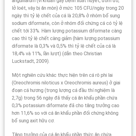
anguillarum (vi khuẩn gây bệnh xuất huyết, đốm đỏ,
lở loét, vây bị ăn mòn) ở mức 105 CFU/ngày trong 20
ngày thì tỷ lệ chết của cá là 20,8% ở nhóm bổ sung
sodium diformate, còn ở nhóm đối chứng cá có tỷ lệ
chết tới 33%. Hàm lượng potassium diformate càng
cao thì tỷ lệ chết càng giảm (hàm lượng potassium
diformate là 0,3% và 0,5% thì tỷ lệ chết của cá là
18,4% và 11%, lần lượt) (dẫn theo Christian
Luckstadt, 2009).
Một nghiên cứu khác thực hiện trên cá rô phi lai
(Oreochromis niloticus x Oreochromis aureus) ở giai
đoạn cá hương (trọng lượng cá đầu thí nghiệm là
2,7g) trong 56 ngày đã thấy cá ăn khẩu phần chứa
0,3% potassium diformate đã cho tăng trưởng cao
hơn 11,6% so với cá ăn khẩu phần đối chứng không
bổ sung axit hữu cơ.
Tăng trưởng của cá ăn khẩu phần thức ăn chứa