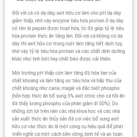
Đối với cá có dạ dày, axit hữu cơ làm cho pH dạ dày
giảm thấp, nhờ vậy enzyme tiêu hóa protein ở dạ dày
có tên là pepsin được hoạt hóa, từ đó giúp tỷ lệ tiêu
hóa protein thức ăn tăng lên. Đối với cá không có dạ
dày thì axit hữu cơ trong ruột làm tăng tiết dịch tụy,
nhờ vậy tỷ lệ tiêu hóa protein và các chất dinh dưỡng
khác như tinh bột hay chất béo được cải thiện.
Môi trường pH thấp còn làm tăng độ hòa tan của
chất khoáng và làm tăng sự tiêu hóa và hấp thu của
chất khoáng như canxi, magiê và đặc biệt phospho
(hỗn hợp thức ăn bổ sung 5% axit citric cho cá hồi ăn
đã thấy lượng phospho của phân giảm đi 50%). Do
những ích lợi trên nên các nhà khoa học và các nhà
sản xuất thức ăn thủy sản đã coi việc bổ sung axit
hữu cơ vào thức ăn là một công cụ hiệu quả để phát
triển nghề cá một cách bền vững, kinh tế và an toàn.