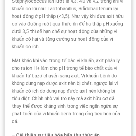
Staphylococcus lần lượt là 4,3; 4,0 và 4,2 trong khi vi
khuẩn có lợi như Lactobacillus, Bifidobacterium lại
hoạt động ở pH thấp (<3,5). Như vậy khi đưa axit hữu
cơ vào đường ruột qua thức ăn để hạ thấp pH xuống
dưới 3,5 thì sẽ hạn chế sự hoạt động của những vi
khuẩn có hại và tăng cường sự hoạt động của vi
khuẩn có ích.
Mặt khác khi vào trong tế bào vi khuẩn, axit phân ly
cho ra ion H+ làm cho pH trong tế bào chất của vi
khuẩn từ bazơ chuyển sang axit. Vi khuẩn bệnh do
không dung nạp được axit nên bị chết, ngược lại vi
khuẩn có ích do dung nạp được axit nên không bị
tiêu diệt. Chính nhờ vai trò này mà axit hữu cơ đã
thay thế được kháng sinh trong việc ngăn ngừa sự
phát triển của vi khuẩn bệnh trong ống tiêu hóa của
cá.
– Cải thiện sự tiêu hóa hấp thu thức ăn