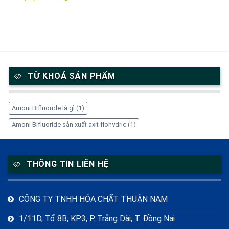
TỪ KHOÁ SẢN PHẨM
Amoni Bifluoride là gì
(1)
Amoni Bifluoride sản xuất axit flohydric
(1)
Amoni Bifluoride trong công nghiệp
(1)
Amoni Bifluoride tẩy gỉ thép
(1)
Amoni Bifluoride xử lý kim loại
(1)
THÔNG TIN LIÊN HỆ
Amoni Bifluoride ăn mòn kính
(1)
Cetyl Stearyl Alcohol
(1)
Cetyl Stearyl Alcohol là gì
(1)
CÔNG TY TNHH HÓA CHẤT THUẬN NAM
Cetyl Stearyl Alcohol trong mỹ phẩm
(1)
CH4N2O2
(1)
1/11D, Tổ 8B, KP3, P. Trảng Dài, T. Đồng Nai
Chất tạo phức EDTA-4Na
(1)