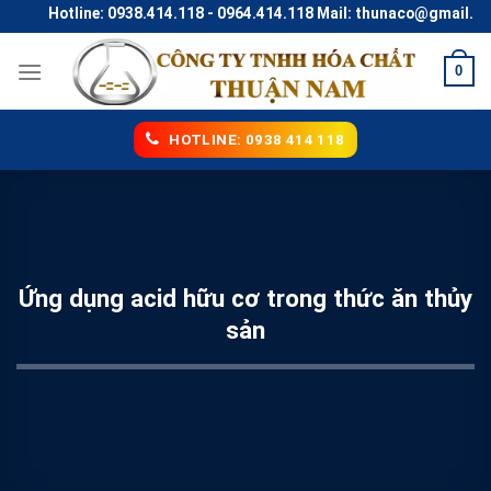
Skip
Hotline: 0938.414.118 - 0964.414.118 Mail: thunaco@gmail.com
to
content
0
HOTLINE: 0938 414 118
Ứng dụng acid hữu cơ trong thức ăn thủy
sản