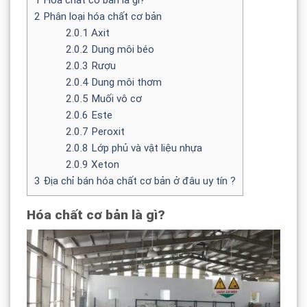
2
Phân loại hóa chất cơ bản
2.0.1
Axit
2.0.2
Dung môi béo
2.0.3
Rượu
2.0.4
Dung môi thơm
2.0.5
Muối vô cơ
2.0.6
Este
2.0.7
Peroxit
2.0.8
Lớp phủ và vật liệu nhựa
2.0.9
Xeton
3
Địa chỉ bán hóa chất cơ bản ở đâu uy tín ?
Hóa chất cơ bản là gì?