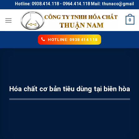
Skip
Hotline: 0938.414.118 - 0964.414.118 Mail: thunaco@gmail.com
to
content
0
HOTLINE: 0938 414 118
Hóa chất cơ bản tiêu dùng tại biên hòa