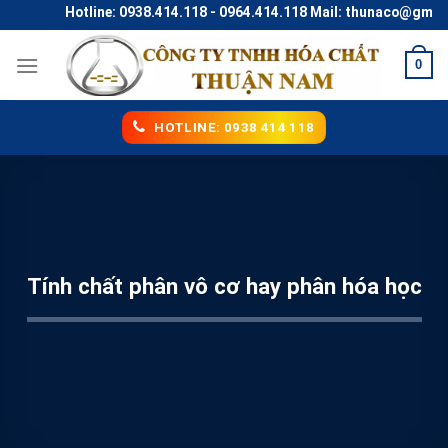
Skip
Hotline: 0938.414.118 - 0964.414.118 Mail: thunaco@gmail.co
to
content
0
HOTLINE: 0938 414 118
Tính chất phân vô cơ hay phân hóa học