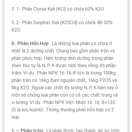
3. 1- Phân Clorua Kali (KCl) có chứa 60% K2O.
3. 2- Phân Sunphat Kali (K2SO4) có chứa 48-50%
K2O
II. Phân Hổn Hợp
: Là những loại phân có chứa ít
nhất là 2 dưỡng chất. Chúng bao gồm phân trộn và
phân phức hợp. Hàm lượng dinh dưỡng trong phân
theo thứ tự là N, P, K được tính theo nồng độ phần
trăm. Ví dụ: Phân NPK 16-16-8 tức là trong 100kg
phân trên có 16kg đạm nguyên chất, 16kg P2O5 và
8kg K2O…Ngoài các chất đa lượng N, P, K hiện nay ở
một số chủng loại phân còn có cả các chất trung và
vi lượng. Ví dụ: Phân NPK Việt-Nhật 16. 16. 8+13S
(S là lưu huỳnh)…Thông thường phân hổn hợp có 2
loại:
1. – Phân trộn:
Là phân được tạo thành do sự trộn