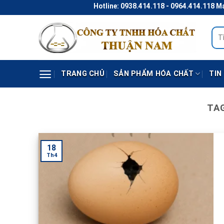
Skip
Hotline: 0938.414.118 - 0964.414.118 Mail:
to
content
Tìm
kiếm
TRANG CHỦ
SẢN PHẨM HÓA CHẤT
TIN
TA
18
Th4