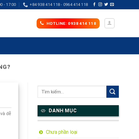
0 - 17:00
+84 938 414 118 - 0964 414 118
HOTLINE: 0938 414 118
ỎNG?
DANH MỤC
 và dễ
Chưa phần loại