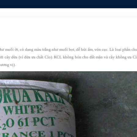
ư muối ớt, có dạng màu trắng như muối bọt, dễ hút ẩm, vón cục. Là loại phân ch
 với cây dừa (vì dừa ưa chất Clo). KCL không bón cho đất mặn và cây không ưa C
hương vị).