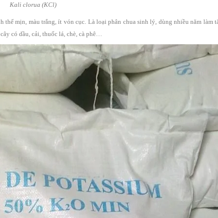
Kali clorua (KCl)
thể mịn, màu trắng, ít vón cục. Là loại phân chua sinh lý, dùng nhiều năm làm 
 cây có dầu, cải, thuốc lá, chè, cà phê…