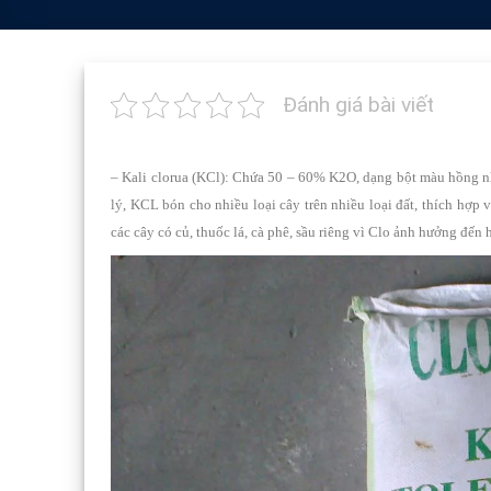
Đánh giá bài viết
– Kali clorua (KCl): Chứa 50 – 60% K2O, dạng bột màu hồng nh
lý, KCL bón cho nhiều loại cây trên nhiều loại đất, thích hợp
các cây có củ, thuốc lá, cà phê, sầu riêng vì Clo ảnh hưởng đến 