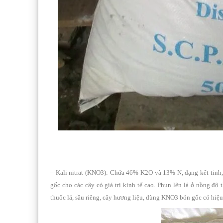
– Kali nitrat (KNO3): Chứa 46% K2O và 13% N, dạng kết tinh, m
gốc cho các cây có giá trị kinh tế cao. Phun lên lá ở nồng đ
thuốc lá, sầu riêng, cây hương liệu, dùng KNO3 bón gốc có hiệu 