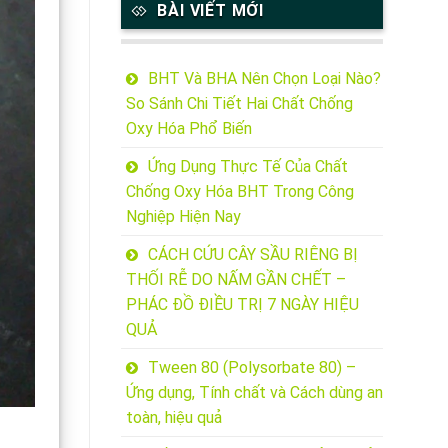
BÀI VIẾT MỚI
BHT Và BHA Nên Chọn Loại Nào?
So Sánh Chi Tiết Hai Chất Chống
Oxy Hóa Phổ Biến
Ứng Dụng Thực Tế Của Chất
Chống Oxy Hóa BHT Trong Công
Nghiệp Hiện Nay
CÁCH CỨU CÂY SẦU RIÊNG BỊ
THỐI RỄ DO NẤM GẦN CHẾT –
PHÁC ĐỒ ĐIỀU TRỊ 7 NGÀY HIỆU
QUẢ
Tween 80 (Polysorbate 80) –
Ứng dụng, Tính chất và Cách dùng an
toàn, hiệu quả