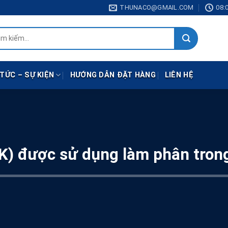
THUNACO@GMAIL.COM
08:0
:
 TỨC – SỰ KIỆN
HƯỚNG DẪN ĐẶT HÀNG
LIÊN HỆ
 (K) được sử dụng làm phân tro