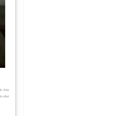
oặc bón
Clo như