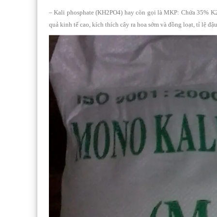
– Kali phosphate (KH2PO4) hay còn gọi là MKP: Chứa 35% K2O
quả kinh tế cao, kích thích cây ra hoa sớm và đồng loạt, tỉ lệ đậ