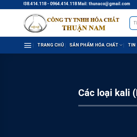
Skip
118 - 0964.414.118 Mail: thunaco@gmail.com
to
content
Tìm
kiếm
TRANG CHỦ
SẢN PHẨM HÓA CHẤT
TIN
Các loại kali