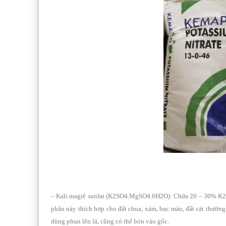
– Kali magiê sunfat (K2SO4.MgSO4.6H2O): Chứa 20 – 30% K2O +
phân này thích hợp cho đất chua, xám, bạc màu, đất cát thường
dùng phun lên lá, cũng có thể bón vào gốc.