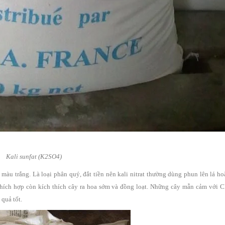
Kali sunfat (K2SO4)
àu trắng. Là loại phân quý, đắt tiền nên kali nitrat thường dùng phun lên lá h
ộ thích hợp còn kích thích cây ra hoa sớm và đồng loạt. Những cây mẫn cảm với 
quả tốt.