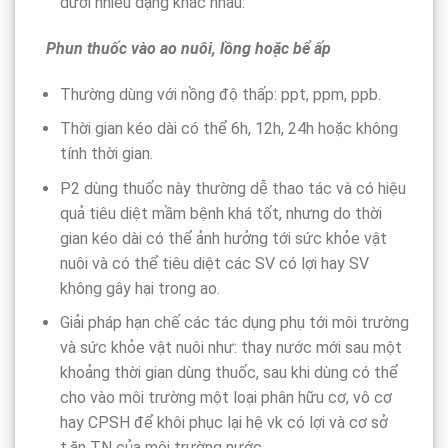
dưới nhiều dạng khác nhau:
Phun
thuốc vào ao nuôi, lồng hoặc bể ấp
Thường dùng với nồng độ thấp: ppt, ppm, ppb.
Thời gian kéo dài có thể 6h, 12h, 24h hoặc không
tính thời gian.
P2 dùng thuốc này thường dễ thao tác và có hiệu
quả tiêu diệt mầm bệnh khá tốt, nhưng do thời
gian kéo dài có thể ảnh hưởng tới sức khỏe vật
nuôi và có thể tiêu diệt các SV có lợi hay SV
không gây hại trong ao.
Giải pháp hạn chế các tác dụng phụ tới môi trường
và sức khỏe vật nuôi như: thay nước mới sau một
khoảng thời gian dùng thuốc, sau khi dùng có thể
cho vào môi trường một loại phân hữu cơ, vô cơ
hay CPSH để khôi phục lại hệ vk có lợi và cơ sở
t.ăn TN của môi trường nước.