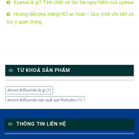
Xyanua là gì? Tính chất và tác hại nguy hiểm của xyanua
Hướng dẫn pha loãng HCl an toàn – Quy trình chi tiết và
lưu ý quan trọng
TỪ KHOÁ SẢN PHẨM
Amoni Bifluoride là gì
(1)
Amoni Bifluoride sản xuất axit flohydric
(1)
Amoni Bifluoride trong công nghiệp
(1)
Amoni Bifluoride tẩy gỉ thép
(1)
Amoni Bifluoride xử lý kim loại
(1)
THÔNG TIN LIÊN HỆ
Amoni Bifluoride ăn mòn kính
(1)
Cetyl Stearyl Alcohol
(1)