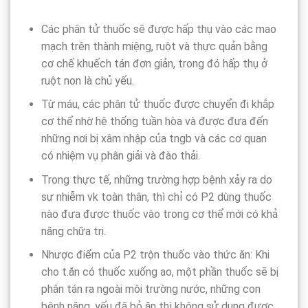
Các phân tử thuốc sẽ được hấp thụ vào các mao
mạch trên thành miệng, ruột và thực quản bằng
cơ chế khuếch tán đơn giản, trong đó hấp thụ ở
ruột non là chủ yếu.
Từ máu, các phân tử thuốc được chuyển đi khắp
cơ thể nhờ hệ thống tuần hòa và được đưa đến
những nơi bị xâm nhập của tngb và các cơ quan
có nhiệm vụ phân giải và đào thải.
Trong thực tế, những trường hợp bệnh xảy ra do
sự nhiễm vk toàn thân, thì chỉ có P2 dùng thuốc
nào đưa được thuốc vào trong cơ thể mới có khả
năng chữa trị.
Nhược điểm của P2 trộn thuốc vào thức ăn: Khi
cho t.ăn có thuốc xuống ao, một phần thuốc sẽ bị
phân tán ra ngoài môi trường nước, những con
bệnh nặng, yếu đã bỏ ăn thì không sử dụng được