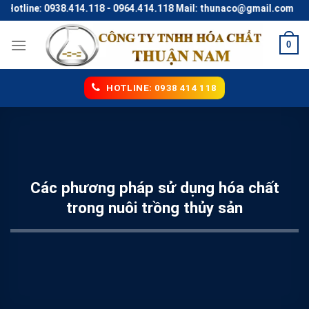
Skip
 0938.414.118 - 0964.414.118 Mail: thunaco@gmail.com
to
content
0
HOTLINE: 0938 414 118
Các phương pháp sử dụng hóa chất
trong nuôi trồng thủy sản