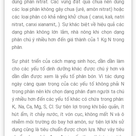
dùng phân nitrat. Các vùng đất quá chua nên dùng
các loại phân không gây chua (urê, amôn nitrat) hoặc
các loại phân có khả năng khử chua ( canxi, kali, natri
nitrat, canxi xianamit,..). Sự khác biệt về hiệu quả các
dạng phân không lớn lắm, nhà nông khi chọn dạng
phân chú ý nhiều hơn đến giá thành của 1 Kg N trong
phân.
Sự phát triển của cách mạng sinh học, dần dần làm
cho các yếu tố dinh dưỡng khác được chú ý hơn và
dần dần được xem là yếu tố phân bón. Vì tác dụng
ngày càng quan trọng của các yếu tố không phải N
trong phân nên khi chọn dạng phân đạm người ta chú
ý nhiều hơn đến các yếu tố khác có chứa trong phân:
K,. Na, Ca, Mg, S, Cl. Sự tiện lợi trong khi bảo quản, ít
hút ẩm, ít chảy nước, ít vón cục, không mất N và ô
nhiễm môi trường do bay hơi amôn, sự tiện lợi khi sử
dụng cũng là tiêu chuẩn được chọn lựa. Như vậy tiêu