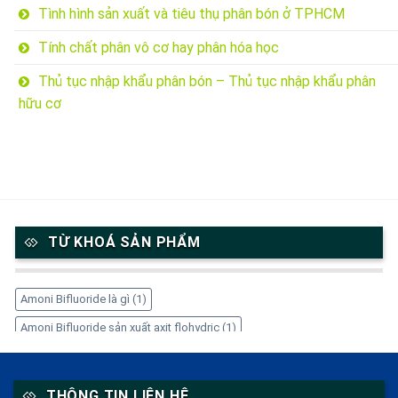
Tình hình sản xuất và tiêu thụ phân bón ở TPHCM
Tính chất phân vô cơ hay phân hóa học
Thủ tục nhập khẩu phân bón – Thủ tục nhập khẩu phân
hữu cơ
TỪ KHOÁ SẢN PHẨM
Amoni Bifluoride là gì
(1)
Amoni Bifluoride sản xuất axit flohydric
(1)
Amoni Bifluoride trong công nghiệp
(1)
Amoni Bifluoride tẩy gỉ thép
(1)
Amoni Bifluoride xử lý kim loại
(1)
THÔNG TIN LIÊN HỆ