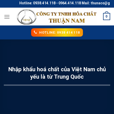
Skip
Hotline: 0938.414.118 - 0964.414.118 Mail: thunaco@gmail.
to
content
0
HOTLINE: 0938 414 118
Nhập khẩu hoá chất của Việt Nam chủ
yếu là từ Trung Quốc