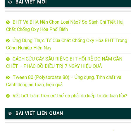
BÀI VIẾT MỚI
BHT Và BHA Nên Chọn Loại Nào? So Sánh Chi Tiết Hai
Chất Chống Oxy Hóa Phổ Biến
Ứng Dụng Thực Tế Của Chất Chống Oxy Hóa BHT Trong
Công Nghiệp Hiện Nay
CÁCH CỨU CÂY SẦU RIÊNG BỊ THỐI RỄ DO NẤM GẦN
CHẾT – PHÁC ĐỒ ĐIỀU TRỊ 7 NGÀY HIỆU QUẢ
Tween 80 (Polysorbate 80) – Ứng dụng, Tính chất và
Cách dùng an toàn, hiệu quả
Vết bớt tràm trên cơ thể có phải do kiếp trước luân hồi?
BÀI VIẾT LIÊN QUAN