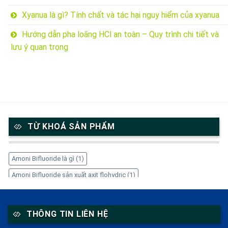
Xyanua là gì? Tính chất và tác hại nguy hiểm của xyanua
Hướng dẫn pha loãng HCl an toàn – Quy trình chi tiết và
lưu ý quan trọng
TỪ KHOÁ SẢN PHẨM
Amoni Bifluoride là gì
(1)
Amoni Bifluoride sản xuất axit flohydric
(1)
Amoni Bifluoride trong công nghiệp
(1)
Amoni Bifluoride tẩy gỉ thép
(1)
Amoni Bifluoride xử lý kim loại
(1)
THÔNG TIN LIÊN HỆ
Amoni Bifluoride ăn mòn kính
(1)
Cetyl Stearyl Alcohol
(1)