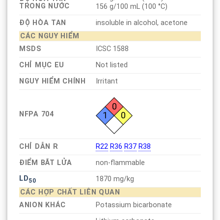
TRONG NƯỚC
156 g/100 mL (100 °C)
ĐỘ HÒA TAN
insoluble in alcohol, acetone
CÁC NGUY HIỂM
MSDS
ICSC 1588
CHỈ MỤC EU
Not listed
NGUY HIỂM CHÍNH
Irritant
0
NFPA 704
1
0
CHỈ DẪN R
R22
R36
R37
R38
ĐIỂM BẮT LỬA
non-flammable
LD
1870 mg/kg
50
CÁC HỢP CHẤT LIÊN QUAN
ANION KHÁC
Potassium bicarbonate