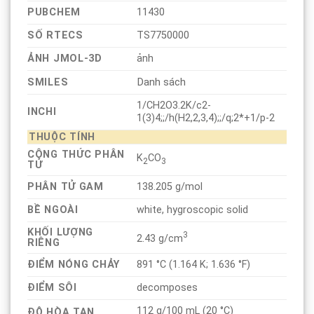
PUBCHEM
11430
SỐ RTECS
TS7750000
ẢNH JMOL-3D
ảnh
Danh sách
SMILES
1/CH2O3.2K/c2-
INCHI
1(3)4;;/h(H2,2,3,4);;/q;2*+1/p-2
THUỘC TÍNH
CÔNG THỨC PHÂN
K
CO
2
3
TỬ
PHÂN TỬ GAM
138.205 g/mol
BỀ NGOÀI
white, hygroscopic solid
KHỐI LƯỢNG
3
2.43 g/cm
RIÊNG
ĐIỂM NÓNG CHẢY
891 °C (1.164 K; 1.636 °F)
ĐIỂM SÔI
decomposes
112 g/100 mL (20 °C)
ĐỘ HÒA TAN