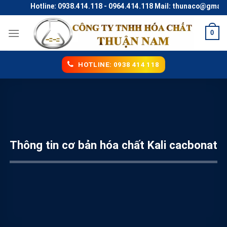
Skip
Hotline: 0938.414.118 - 0964.414.118 Mail: thunaco@gmail.co
to
content
0
HOTLINE: 0938 414 118
Thông tin cơ bản hóa chất Kali cacbonat