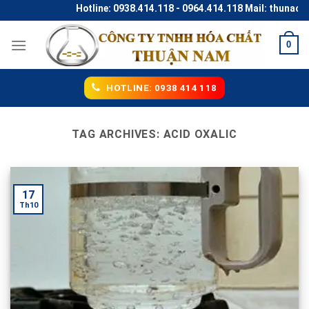
Skip
Hotline: 0938.414.118 - 0964.414.118 Mail: thunaco@
to
content
0
HOTLINE: 0938 414 118
TAG ARCHIVES:
ACID OXALIC
17
Th10