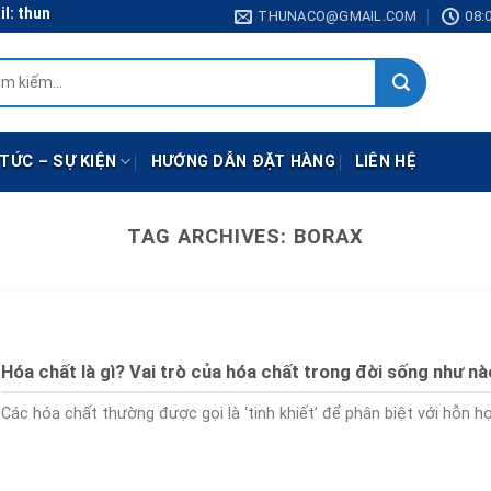
 thunaco@gmail.com
THUNACO@GMAIL.COM
08:0
:
 TỨC – SỰ KIỆN
HƯỚNG DẪN ĐẶT HÀNG
LIÊN HỆ
TAG ARCHIVES:
BORAX
Hóa chất là gì? Vai trò của hóa chất trong đời sống như n
Các hóa chất thường được gọi là ‘tinh khiết’ để phân biệt với hỗn hợp 