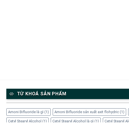
TỪ KHOÁ SẢN PHẨM
Amoni Bifluoride là gì
(1)
Amoni Bifluoride sản xuất axit flohydric
(1)
Cetyl Stearyl Alcohol
(1)
Cetyl Stearyl Alcohol là gì
(1)
Cetyl Stearyl 