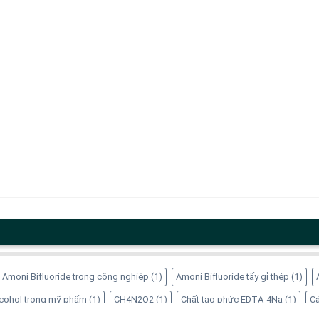
Amoni Bifluoride trong công nghiệp
(1)
Amoni Bifluoride tẩy gỉ thép
(1)
Alcohol trong mỹ phẩm
(1)
CH4N2O2
(1)
Chất tạo phức EDTA-4Na
(1)
Cá