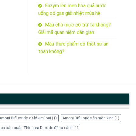
Enzym lên men hoa quả nước
uống có gas giải nhiệt mùa hè
Máu chó mực có trừ tà không?
Giải mã quan niệm dân gian
Màu thực phẩm có thật sự an
toàn không?
Amoni Bifluoride xử lý kim loại
(1)
Amoni Bifluoride ăn mòn kính
(1)
ch bảo quản Thiourea Dioxide đúng cách
(1)