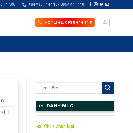
0 - 17:00
+84 938 414 118 - 0964 414 118
HOTLINE: 0938 414 118
ào?
DANH MỤC
[...]
Chưa phần loại